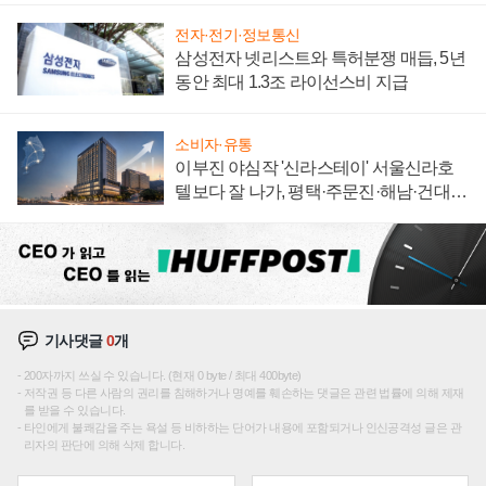
전자·전기·정보통신
삼성전자 넷리스트와 특허분쟁 매듭, 5년
동안 최대 1.3조 라이선스비 지급
소비자·유통
이부진 야심작 '신라스테이' 서울신라호
텔보다 잘 나가, 평택·주문진·해남·건대로
성장판 더 넓힌다
기사댓글
0
개
200자까지 쓰실 수 있습니다. (현재 0 byte / 최대 400byte)
저작권 등 다른 사람의 권리를 침해하거나 명예를 훼손하는 댓글은 관련 법률에 의해 제재
를 받을 수 있습니다.
타인에게 불쾌감을 주는 욕설 등 비하하는 단어가 내용에 포함되거나 인신공격성 글은 관
리자의 판단에 의해 삭제 합니다.