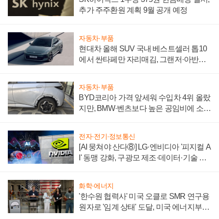
추가 주주환원 계획 9월 공개 예정
자동차·부품
현대차 올해 SUV 국내 베스트셀러 톱10
에서 싼타페만 자리매김, 그랜저·아반떼
'세단 쌍끌이'로 내수 방어
자동차·부품
BYD코리아 가격 앞세워 수입차 4위 올랐
지만, BMW·벤츠보다 높은 공임비에 소비
자 불만 폭발
전자·전기·정보통신
[AI 뭉쳐야 산다⑧] LG·엔비디아 '피지컬 A
I' 동맹 강화, 구광모 제조·데이터·기술 결
집해 종합 로보틱스 기업으로
화학·에너지
'한수원 협력사' 미국 오클로 SMR 연구용
원자로 '임계 상태' 도달, 미국 에너지부
"중요한 이정표"