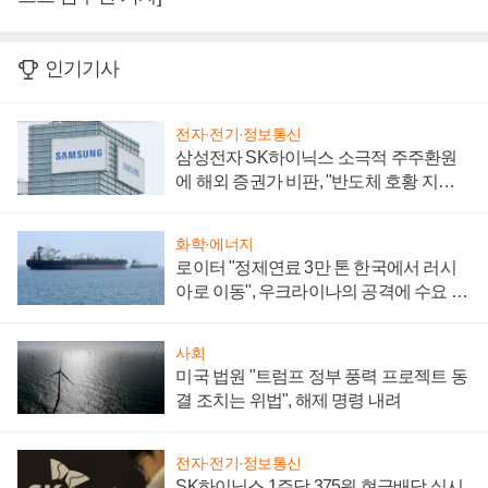
인기기사
전자·전기·정보통신
삼성전자 SK하이닉스 소극적 주주환원
에 해외 증권가 비판, "반도체 호황 지속
성 의문"
화학·에너지
로이터 "정제연료 3만 톤 한국에서 러시
아로 이동", 우크라이나의 공격에 수요 늘
어
사회
미국 법원 "트럼프 정부 풍력 프로젝트 동
결 조치는 위법", 해제 명령 내려
전자·전기·정보통신
SK하이닉스 1주당 375원 현금배당 실시,