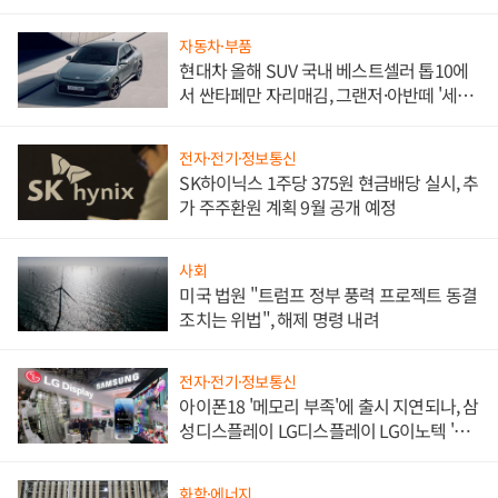
한 이정표"
자동차·부품
현대차 올해 SUV 국내 베스트셀러 톱10에
서 싼타페만 자리매김, 그랜저·아반떼 '세단
쌍끌이'로 내수 방어
전자·전기·정보통신
SK하이닉스 1주당 375원 현금배당 실시, 추
가 주주환원 계획 9월 공개 예정
사회
미국 법원 "트럼프 정부 풍력 프로젝트 동결
조치는 위법", 해제 명령 내려
전자·전기·정보통신
아이폰18 '메모리 부족'에 출시 지연되나, 삼
성디스플레이 LG디스플레이 LG이노텍 '탈
애플' 수익 다각화 속도
화학·에너지