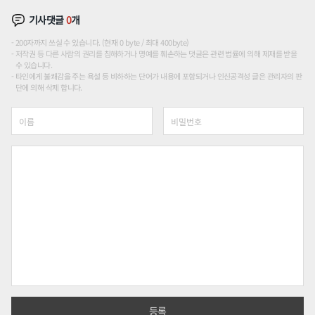
기사댓글
0
개
200자까지 쓰실 수 있습니다. (현재 0 byte / 최대 400byte)
저작권 등 다른 사람의 권리를 침해하거나 명예를 훼손하는 댓글은 관련 법률에 의해 제재를 받을
수 있습니다.
타인에게 불쾌감을 주는 욕설 등 비하하는 단어가 내용에 포함되거나 인신공격성 글은 관리자의 판
단에 의해 삭제 합니다.