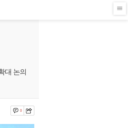
확대 논의
0