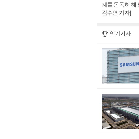
계를 돈독히 해
김수연 기자]
인기기사