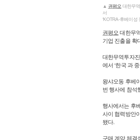
▲
권평오
대한무역투
서
‘KOTRA-후베이
권평오
대한무역
기업 진출을 확
대한무역투자진흥
에서 ‘한국 과 
왕샤오동 후베이
번 행사에 참석
행사에서는 후베
사이 협력방안이
됐다.
구매 계약 체결