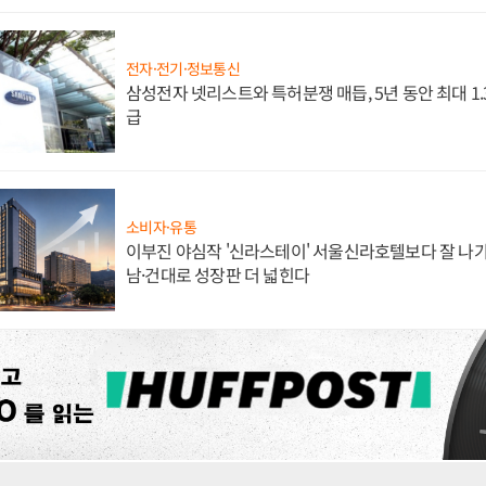
전자·전기·정보통신
삼성전자 넷리스트와 특허분쟁 매듭, 5년 동안 최대 1
급
소비자·유통
이부진 야심작 '신라스테이' 서울신라호텔보다 잘 나가
남·건대로 성장판 더 넓힌다