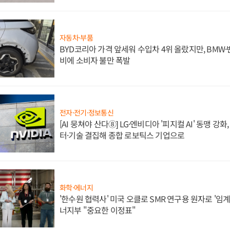
자동차·부품
BYD코리아 가격 앞세워 수입차 4위 올랐지만, BMW
비에 소비자 불만 폭발
전자·전기·정보통신
[AI 뭉쳐야 산다⑧] LG·엔비디아 '피지컬 AI' 동맹 강
터·기술 결집해 종합 로보틱스 기업으로
화학·에너지
'한수원 협력사' 미국 오클로 SMR 연구용 원자로 '임계 
너지부 "중요한 이정표"