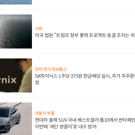
사회
미국 법원 "트럼프 정부 풍력 프로젝트 동결 조치는 위
전자·전기·정보통신
SK하이닉스 1주당 375원 현금배당 실시, 추가 주주환
정
자동차·부품
현대차 올해 SUV 국내 베스트셀러 톱10에서 싼타페만
아반떼 '세단 쌍끌이'로 내수 방어