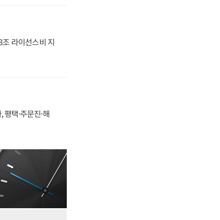
.3조 라이선스비 지
, 평택·주문진·해