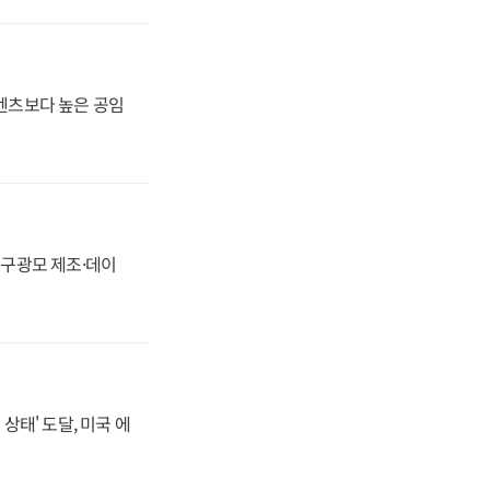
·벤츠보다 높은 공임
화, 구광모 제조·데이
상태' 도달, 미국 에