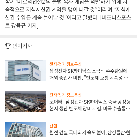
함께 ‘미르의전설2’의 불법 복사 게임을 적발하기 위해 지
속적으로 지식재산권 계약을 맺어 나갈 것”이라며 “지식재
산권 수입은 계속 늘어날 것”이라고 말했다. [비즈니스포스
트 강용규 기자]
인기기사
전자·전기·정보통신
삼성전자 SK하이닉스 소극적 주주환원에
해외 증권가 비판, "반도체 호황 지속성 의
문"
전자·전기·정보통신
로이터 "삼성전자 SK하이닉스 중국 공장용
현지 생산 반도체 장비 시험, 미국 수출통제
대비"
건설
원전 건설 국내외서 속도 붙어, 삼성물산·현