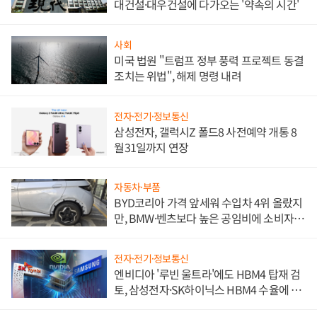
대건설·대우건설에 다가오는 '약속의 시간'
사회
미국 법원 "트럼프 정부 풍력 프로젝트 동결
조치는 위법", 해제 명령 내려
전자·전기·정보통신
삼성전자, 갤럭시Z 폴드8 사전예약 개통 8
월31일까지 연장
자동차·부품
BYD코리아 가격 앞세워 수입차 4위 올랐지
만, BMW·벤츠보다 높은 공임비에 소비자
불만 폭발
전자·전기·정보통신
엔비디아 '루빈 울트라'에도 HBM4 탑재 검
토, 삼성전자·SK하이닉스 HBM4 수율에 주
도권 갈린다