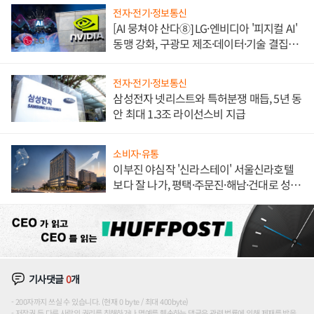
전자·전기·정보통신
[AI 뭉쳐야 산다⑧] LG·엔비디아 '피지컬 AI'
동맹 강화, 구광모 제조·데이터·기술 결집
해 종합 로보틱스 기업으로
전자·전기·정보통신
삼성전자 넷리스트와 특허분쟁 매듭, 5년 동
안 최대 1.3조 라이선스비 지급
소비자·유통
이부진 야심작 '신라스테이' 서울신라호텔
보다 잘 나가, 평택·주문진·해남·건대로 성
장판 더 넓힌다
기사댓글
0
개
200자까지 쓰실 수 있습니다. (현재 0 byte / 최대 400byte)
저작권 등 다른 사람의 권리를 침해하거나 명예를 훼손하는 댓글은 관련 법률에 의해 제재를 받을