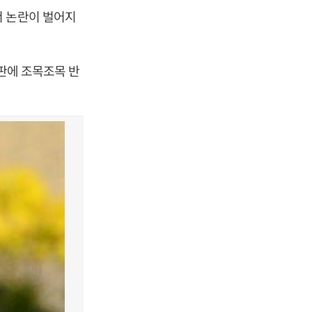
서 논란이 벌어지
비판에 조목조목 반