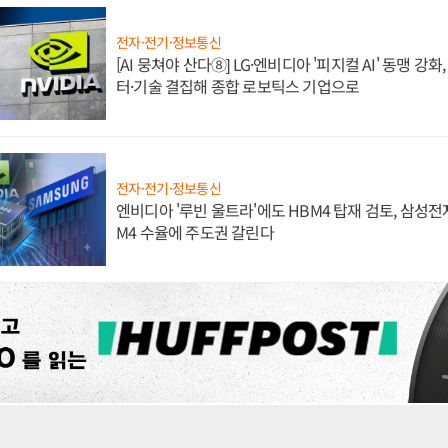
전자·전기·정보통신
[AI 뭉쳐야 산다⑧] LG·엔비디아 '피지컬 AI' 동맹 강
터·기술 결집해 종합 로보틱스 기업으로
전자·전기·정보통신
엔비디아 '루빈 울트라'에도 HBM4 탑재 검토, 삼성전
M4 수율에 주도권 갈린다