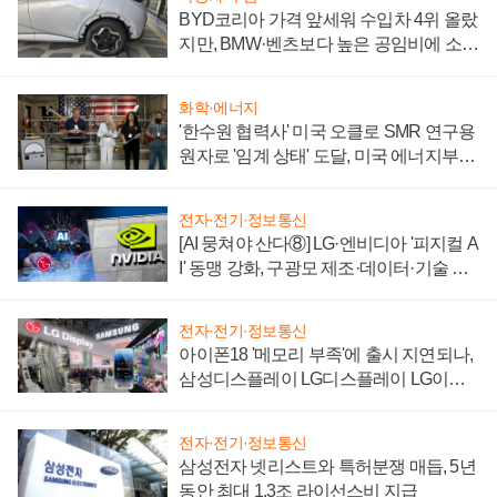
BYD코리아 가격 앞세워 수입차 4위 올랐
지만, BMW·벤츠보다 높은 공임비에 소비
자 불만 폭발
화학·에너지
'한수원 협력사' 미국 오클로 SMR 연구용
원자로 '임계 상태' 도달, 미국 에너지부
"중요한 이정표"
전자·전기·정보통신
[AI 뭉쳐야 산다⑧] LG·엔비디아 '피지컬 A
I' 동맹 강화, 구광모 제조·데이터·기술 결
집해 종합 로보틱스 기업으로
전자·전기·정보통신
아이폰18 '메모리 부족'에 출시 지연되나,
삼성디스플레이 LG디스플레이 LG이노
텍 '탈애플' 수익 다각화 속도
전자·전기·정보통신
삼성전자 넷리스트와 특허분쟁 매듭, 5년
동안 최대 1.3조 라이선스비 지급