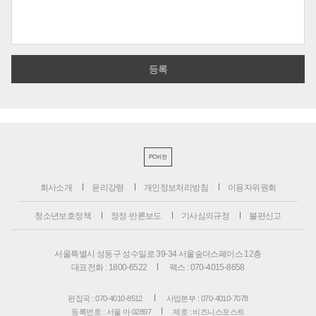
PC버전
회사소개
윤리강령
개인정보처리방침
이용자위원회
청소년보호정책
정정·반론보도
기사심의규정
불편신고
서울특별시 성동구 성수일로 39-34 서울숲더스페이스 12층
대표전화 : 1800-6522
팩스 : 070-4015-8658
편집국 : 070-4010-8512
사업본부 : 070-4010-7078
등록번호 : 서울 아 02897
제호 : 비즈니스포스트