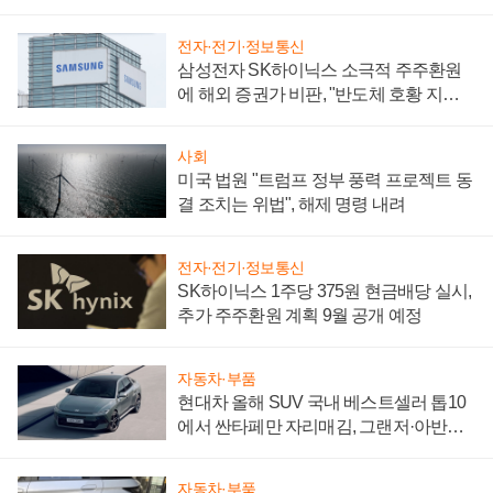
어
전자·전기·정보통신
삼성전자 SK하이닉스 소극적 주주환원
에 해외 증권가 비판, "반도체 호황 지속
성 의문"
사회
미국 법원 "트럼프 정부 풍력 프로젝트 동
결 조치는 위법", 해제 명령 내려
전자·전기·정보통신
SK하이닉스 1주당 375원 현금배당 실시,
추가 주주환원 계획 9월 공개 예정
자동차·부품
현대차 올해 SUV 국내 베스트셀러 톱10
에서 싼타페만 자리매김, 그랜저·아반떼
'세단 쌍끌이'로 내수 방어
자동차·부품