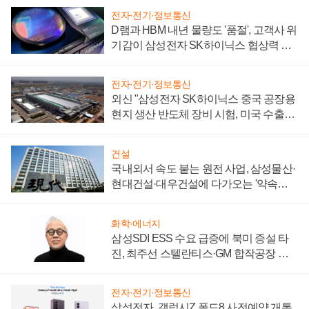
전자·전기·정보통신
D램과 HBM 내년 물량도 '품절', 고객사 위
기감이 삼성전자 SK하이닉스 협상력 더
키워
전자·전기·정보통신
외신 "삼성전자 SK하이닉스 중국 공장용
현지 생산 반도체 장비 시험, 미국 수출통
제 대비"
건설
국내외서 속도 붙는 원전 사업, 삼성물산·
현대건설·대우건설에 다가오는 '약속의
시간'
화학·에너지
삼성SDI ESS 수요 급증에 북미 증설 타
진, 최주선 스텔란티스·GM 합작공장 건
설 재추진하나
전자·전기·정보통신
삼성전자, 갤럭시Z 폴드8 사전예약 개통