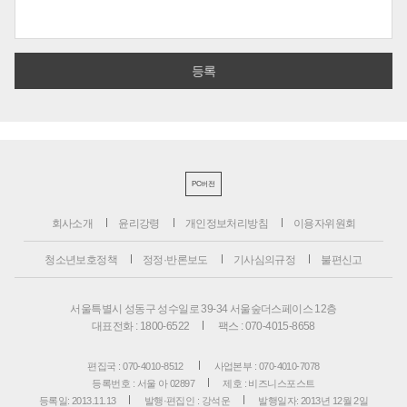
PC버전
회사소개
윤리강령
개인정보처리방침
이용자위원회
청소년보호정책
정정·반론보도
기사심의규정
불편신고
서울특별시 성동구 성수일로 39-34 서울숲더스페이스 12층
대표전화 : 1800-6522
팩스 : 070-4015-8658
편집국 : 070-4010-8512
사업본부 : 070-4010-7078
등록번호 : 서울 아 02897
제호 : 비즈니스포스트
등록일: 2013.11.13
발행·편집인 : 강석운
발행일자: 2013년 12월 2일