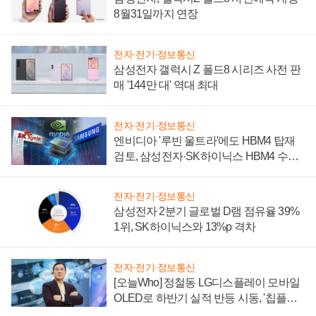
8월31일까지 연장
전자·전기·정보통신
삼성전자 갤럭시 Z 폴드8 시리즈 사전 판
매 '144만 대' 역대 최대
전자·전기·정보통신
엔비디아 '루빈 울트라'에도 HBM4 탑재
검토, 삼성전자·SK하이닉스 HBM4 수율
에 주도권 갈린다
전자·전기·정보통신
삼성전자 2분기 글로벌 D램 점유율 39%
1위, SK하이닉스와 13%p 격차
전자·전기·정보통신
[오늘Who] 정철동 LG디스플레이 모바일
OLED로 하반기 실적 반등 시동, '칩플레
이션'에 가격 인하 압박은 부담