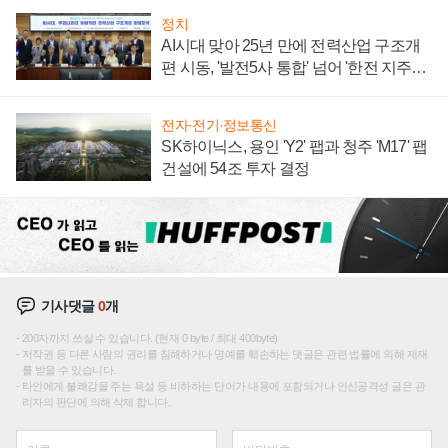
정치
AI시대 맞아 25년 만에 전력산업 구조개
편 시동, '발전5사 통합' 넘어 '한전 지주사'
재편론도
전자·전기·정보통신
SK하이닉스, 용인 'Y2' 팹과 청주 'M17' 팹
건설에 54조 투자 결정
기사댓글
0
개
200자까지 쓰실 수 있습니다. (현재 0 byte / 최대 400byte)
저작권 등 다른 사람의 권리를 침해하거나 명예를 훼손하는 댓글은 관련 법률에 의해 제재
를 받을 수 있습니다.
타인에게 불쾌감을 주는 욕설 등 비하하는 단어가 내용에 포함되거나 인신공격성 글은 관
리자의 판단에 의해 삭제 합니다.