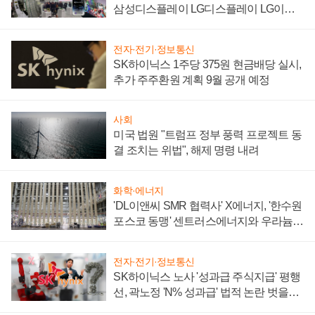
삼성디스플레이 LG디스플레이 LG이노
텍 '탈애플' 수익 다각화 속도
전자·전기·정보통신
SK하이닉스 1주당 375원 현금배당 실시,
추가 주주환원 계획 9월 공개 예정
사회
미국 법원 "트럼프 정부 풍력 프로젝트 동
결 조치는 위법", 해제 명령 내려
화학·에너지
'DL이앤씨 SMR 협력사' X에너지, '한수원
포스코 동맹' 센트러스에너지와 우라늄
계약 체결
전자·전기·정보통신
SK하이닉스 노사 '성과급 주식지급' 평행
선, 곽노정 'N% 성과급' 법적 논란 벗을지
주목