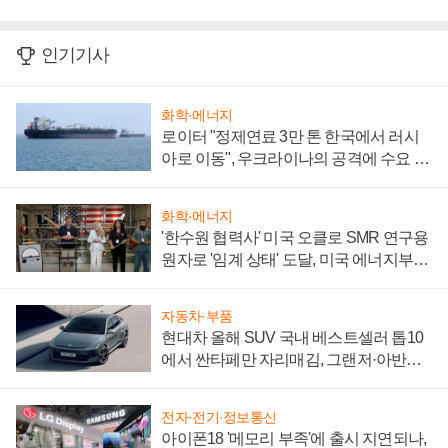
인기기사
화학·에너지
로이터 "정제연료 3만 톤 한국에서 러시
아로 이동", 우크라이나의 공격에 수요 늘
어
화학·에너지
'한수원 협력사' 미국 오클로 SMR 연구용
원자로 '임계 상태' 도달, 미국 에너지부
"중요한 이정표"
자동차·부품
현대차 올해 SUV 국내 베스트셀러 톱10
에서 싼타페만 자리매김, 그랜저·아반떼
'세단 쌍끌이'로 내수 방어
전자·전기·정보통신
아이폰18 '메모리 부족'에 출시 지연되나,