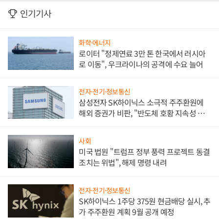
인기기사
화학·에너지
로이터 "정제연료 3만 톤 한국에서 러시아
로 이동", 우크라이나의 공격에 수요 늘어
전자·전기·정보통신
삼성전자 SK하이닉스 소극적 주주환원에
해외 증권가 비판, "반도체 호황 지속성 의
문"
사회
미국 법원 "트럼프 정부 풍력 프로젝트 동결
조치는 위법", 해제 명령 내려
전자·전기·정보통신
SK하이닉스 1주당 375원 현금배당 실시, 추
가 주주환원 계획 9월 공개 예정