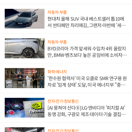
자동차·부품
현대차 올해 SUV 국내 베스트셀러 톱10에
서 싼타페만 자리매김, 그랜저·아반떼 '세단
쌍끌이'로 내수 방어
자동차·부품
BYD코리아 가격 앞세워 수입차 4위 올랐지
만, BMW·벤츠보다 높은 공임비에 소비자
불만 폭발
화학·에너지
'한수원 협력사' 미국 오클로 SMR 연구용 원
자로 '임계 상태' 도달, 미국 에너지부 "중요
한 이정표"
전자·전기·정보통신
[AI 뭉쳐야 산다⑧] LG·엔비디아 '피지컬 AI'
동맹 강화, 구광모 제조·데이터·기술 결집
해 종합 로보틱스 기업으로
전자·전기·정보통신