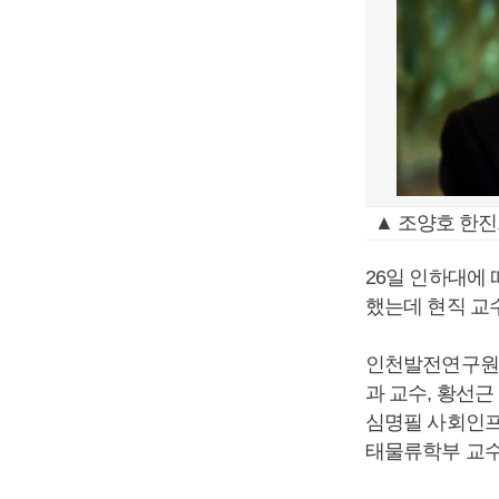
▲ 조양호 한
26일 인하대에
했는데 현직 교수
인천발전연구원장
과 교수, 황선근
심명필 사회인프
태물류학부 교수