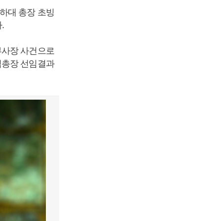
하대 총장 초빙
.
부사장 사건으로
임총장 선임결과