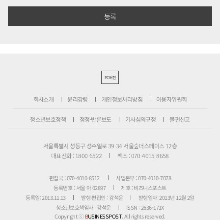
PC버전
회사소개
윤리강령
개인정보처리방침
이용자위원회
청소년보호정책
정정·반론보도
기사심의규정
불편신고
서울특별시 성동구 성수일로 39-34 서울숲더스페이스 12층
대표전화 : 1800-6522
팩스 : 070-4015-8658
편집국 : 070-4010-8512
사업본부 : 070-4010-7078
등록번호 : 서울 아 02897
제호 : 비즈니스포스트
등록일: 2013.11.13
발행·편집인 : 강석운
발행일자: 2013년 12월 2일
청소년보호책임자 : 강석운
ISSN : 2636-171X
Copyright ⓒ
B
USINESSPOST
. All rights reserved.