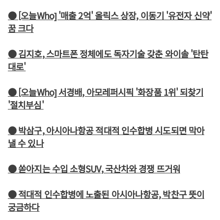
● [오늘Who] '매출 2억' 올릭스 상장, 이동기 '유전자 신약'
꿈 크다
● 김지호, 스마트폰 정체에도 독자기술 갖춘 와이솔 '탄탄
대로'
● [오늘Who] 서경배, 아모레퍼시픽 '화장품 1위' 되찾기
'절치부심'
● 박삼구, 아시아나항공 적대적 인수합병 시도되면 막아
낼 수 있나
● 쏟아지는 수입 소형SUV, 국산차와 경쟁 뜨거워
● 적대적 인수합병에 노출된 아시아나항공, 박찬구 뜻이
궁금하다