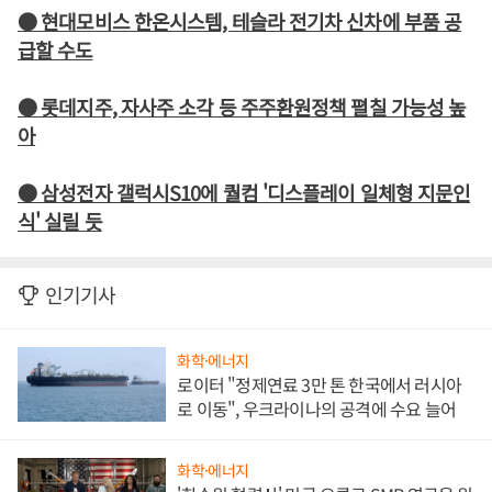
● 현대모비스 한온시스템, 테슬라 전기차 신차에 부품 공
급할 수도
● 롯데지주, 자사주 소각 등 주주환원정책 펼칠 가능성 높
아
● 삼성전자 갤럭시S10에 퀄컴 '디스플레이 일체형 지문인
식' 실릴 듯
인기기사
화학·에너지
로이터 "정제연료 3만 톤 한국에서 러시아
로 이동", 우크라이나의 공격에 수요 늘어
화학·에너지