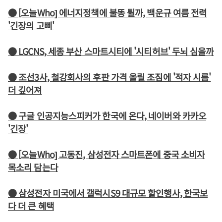
● [오늘Who] 에너지정책에 불똥 튈까, 백운규 여름 전력
'긴장의 고삐'
● LGCNS, 세종 부산 스마트시티에 '시티허브' 두뇌 심을까
● 조선3사, 철강회사의 후판 가격 올릴 조짐에 '적자 시름'
더 깊어져
● 구글 인공지능스피커가 한국에 온다, 네이버와 카카오
'긴장'
● [오늘Who] 고동진, 삼성전자 스마트폰에 중국 소비자
목소리 담는다
● 삼성전자 미국에서 갤럭시S9 대규모 할인행사, 한국보
다 더 큰 혜택