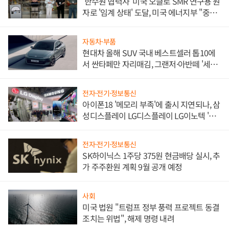
'한수원 협력사' 미국 오클로 SMR 연구용 원
자로 '임계 상태' 도달, 미국 에너지부 "중요
한 이정표"
자동차·부품
현대차 올해 SUV 국내 베스트셀러 톱10에
서 싼타페만 자리매김, 그랜저·아반떼 '세단
쌍끌이'로 내수 방어
전자·전기·정보통신
아이폰18 '메모리 부족'에 출시 지연되나, 삼
성디스플레이 LG디스플레이 LG이노텍 '탈
애플' 수익 다각화 속도
전자·전기·정보통신
SK하이닉스 1주당 375원 현금배당 실시, 추
가 주주환원 계획 9월 공개 예정
사회
미국 법원 "트럼프 정부 풍력 프로젝트 동결
조치는 위법", 해제 명령 내려