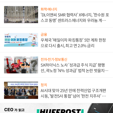
화학·에너지
'DL이앤씨 SMR 협력사' X에너지, '한수원 포
스코 동맹' 센트러스에너지와 우라늄 계약
체결
금융
우체국 '매일이자 파킹통장' 5만 계좌 한정
으로 다시 출시, 최고 연 2.0% 금리
전자·전기·정보통신
SK하이닉스 노사 '성과급 주식 지급' 평행
선, 곽노정 'N% 성과급' 법적 논란 벗을지 주
목
정치
AI시대 맞아 25년 만에 전력산업 구조개편
시동, '발전5사 통합' 넘어 '한전 지주사' 재편
론도