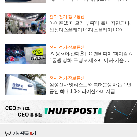
'세단 쌍끌이'로 내수 방어
전자·전기·정보통신
아이폰18 '메모리 부족'에 출시 지연되나,
삼성디스플레이 LG디스플레이 LG이노
텍 '탈애플' 수익 다각화 속도
전자·전기·정보통신
[AI 뭉쳐야 산다⑧] LG·엔비디아 '피지컬 A
I' 동맹 강화, 구광모 제조·데이터·기술 결
집해 종합 로보틱스 기업으로
전자·전기·정보통신
삼성전자 넷리스트와 특허분쟁 매듭, 5년
동안 최대 1.3조 라이선스비 지급
기사댓글
0
개