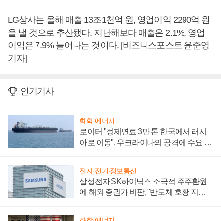
LG상사는 올해 매출 13조1천억 원, 영업이익 2290억 원
을 낼 것으로 추산됐다. 지난해보다 매출은 2.1%, 영업
이익은 7.9% 늘어나는 것이다. [비즈니스포스트 윤준영
기자]
인기기사
화학·에너지
로이터 "정제연료 3만 톤 한국에서 러시
아로 이동", 우크라이나의 공격에 수요 늘
어
전자·전기·정보통신
삼성전자 SK하이닉스 소극적 주주환원
에 해외 증권가 비판, "반도체 호황 지속
성 의문"
화학·에너지