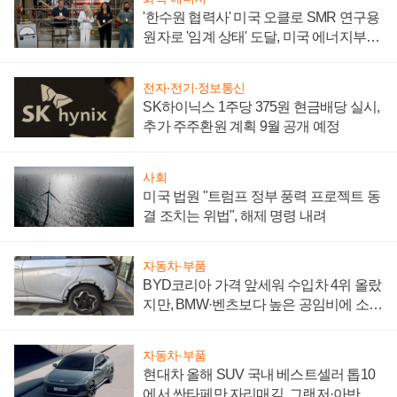
'한수원 협력사' 미국 오클로 SMR 연구용
원자로 '임계 상태' 도달, 미국 에너지부
"중요한 이정표"
전자·전기·정보통신
SK하이닉스 1주당 375원 현금배당 실시,
추가 주주환원 계획 9월 공개 예정
사회
미국 법원 "트럼프 정부 풍력 프로젝트 동
결 조치는 위법", 해제 명령 내려
자동차·부품
BYD코리아 가격 앞세워 수입차 4위 올랐
지만, BMW·벤츠보다 높은 공임비에 소비
자 불만 폭발
자동차·부품
현대차 올해 SUV 국내 베스트셀러 톱10
에서 싼타페만 자리매김, 그랜저·아반떼