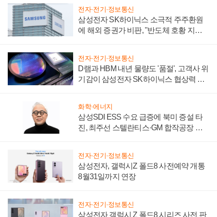
전자·전기·정보통신
삼성전자 SK하이닉스 소극적 주주환원
에 해외 증권가 비판, "반도체 호황 지속
성 의문"
전자·전기·정보통신
D램과 HBM 내년 물량도 '품절', 고객사 위
기감이 삼성전자 SK하이닉스 협상력 더
키워
화학·에너지
삼성SDI ESS 수요 급증에 북미 증설 타
진, 최주선 스텔란티스·GM 합작공장 건
설 재추진하나
전자·전기·정보통신
삼성전자, 갤럭시Z 폴드8 사전예약 개통
8월31일까지 연장
전자·전기·정보통신
삼성전자 갤럭시 Z 폴드8 시리즈 사전 판