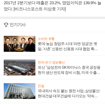
2017년 2분기보다 매출은 23.2%, 영업이익은 139.9% 늘
었다. [비즈니스포스트 이상호 기자]
인기기사
소비자·유통
롯데·농심 창업주 시대 '라면 앙금'은 옛
말, '사촌' 신동빈·신동원 시대 협업 확대
일로
전자·전기·정보통신
외신 "삼성전자 SK하이닉스 중국 공장용
현지 생산 반도체 장비 시험, 미국 수출통
제 대비"
건설
국내외서 속도 붙는 원전 사업, 삼성물산·
현대건설·대우건설에 다가오는 '약속의
시간'