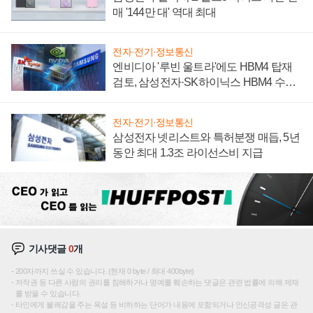
매 '144만 대' 역대 최대
전자·전기·정보통신
엔비디아 '루빈 울트라'에도 HBM4 탑재
검토, 삼성전자·SK하이닉스 HBM4 수율
에 주도권 갈린다
전자·전기·정보통신
삼성전자 넷리스트와 특허분쟁 매듭, 5년
동안 최대 1.3조 라이선스비 지급
기사댓글
0
개
200자까지 쓰실 수 있습니다. (현재 0 byte / 최대 400byte)
저작권 등 다른 사람의 권리를 침해하거나 명예를 훼손하는 댓글은 관련 법률에 의해 제재
를 받을 수 있습니다.
타인에게 불쾌감을 주는 욕설 등 비하하는 단어가 내용에 포함되거나 인신공격성 글은 관