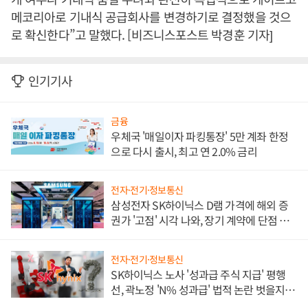
메코리아로 기내식 공급회사를 변경하기로 결정했을 것으
로 확신한다”고 말했다. [비즈니스포스트 박경훈 기자]
인기기사
금융
우체국 '매일이자 파킹통장' 5만 계좌 한정
으로 다시 출시, 최고 연 2.0% 금리
전자·전기·정보통신
삼성전자 SK하이닉스 D램 가격에 해외 증
권가 '고점' 시각 나와, 장기 계약에 단점 부
각
전자·전기·정보통신
SK하이닉스 노사 '성과급 주식 지급' 평행
선, 곽노정 'N% 성과급' 법적 논란 벗을지 주
목