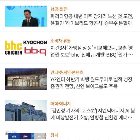
항공·물류
파라타항공 내년 미주 장거리 노선 첫 도전,
윤철민 '하이브리드 항공사' 승부수 통할까
소비자·유통
치킨3사 '가맹점 상생' 비교해보니, 교촌 '영
업권 보호'·bhc '신메뉴 개발'·BBQ '원가 부
담'
인터넷·게임·콘텐츠
YG엔터 하반기 빅뱅 월드투어로 실적 성장
증권가 전망, 신인 보이그룹도 주목
화학·에너지
[김민정 기자의 '코스뽀'] 지엔씨에너지 AI 붐
에 비상발전기 호황, 안병철 친환경 에너지
발전전문기업 향한다
정치