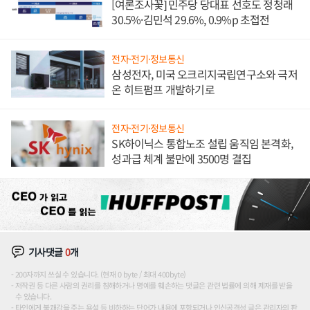
[여론조사꽃] 민주당 당대표 선호도 정청래
30.5%·김민석 29.6%, 0.9%p 초접전
전자·전기·정보통신
삼성전자, 미국 오크리지국립연구소와 극저
온 히트펌프 개발하기로
전자·전기·정보통신
SK하이닉스 통합노조 설립 움직임 본격화,
성과급 체계 불만에 3500명 결집
기사댓글
0
개
200자까지 쓰실 수 있습니다. (현재 0 byte / 최대 400byte)
저작권 등 다른 사람의 권리를 침해하거나 명예를 훼손하는 댓글은 관련 법률에 의해 제재를 받을
수 있습니다.
타인에게 불쾌감을 주는 욕설 등 비하하는 단어가 내용에 포함되거나 인신공격성 글은 관리자의 판