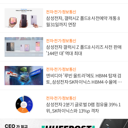
진하나
전자·전기·정보통신
삼성전자, 갤럭시Z 폴드8 사전예약 개통 8
월31일까지 연장
전자·전기·정보통신
삼성전자 갤럭시 Z 폴드8 시리즈 사전 판매
'144만 대' 역대 최대
전자·전기·정보통신
엔비디아 '루빈 울트라'에도 HBM4 탑재 검
토, 삼성전자·SK하이닉스 HBM4 수율에 주
도권 갈린다
전자·전기·정보통신
삼성전자 2분기 글로벌 D램 점유율 39% 1
위, SK하이닉스와 13%p 격차