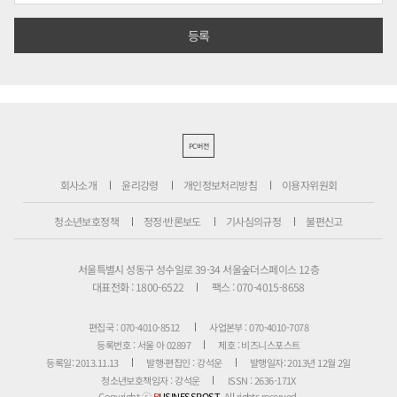
PC버전
회사소개
윤리강령
개인정보처리방침
이용자위원회
청소년보호정책
정정·반론보도
기사심의규정
불편신고
서울특별시 성동구 성수일로 39-34 서울숲더스페이스 12층
대표전화 : 1800-6522
팩스 : 070-4015-8658
편집국 : 070-4010-8512
사업본부 : 070-4010-7078
등록번호 : 서울 아 02897
제호 : 비즈니스포스트
등록일: 2013.11.13
발행·편집인 : 강석운
발행일자: 2013년 12월 2일
청소년보호책임자 : 강석운
ISSN : 2636-171X
Copyright ⓒ
B
USINESSPOST
. All rights reserved.