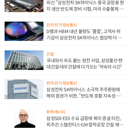
외신 "삼성전자 SK하이닉스 중국 공장용 현
지 생산 반도체 장비 시험, 미국 수출통제 대
비"
전자·전기·정보통신
D램과 HBM 내년 물량도 '품절', 고객사 위
기감이 삼성전자 SK하이닉스 협상력 더 키
워
건설
국내외서 속도 붙는 원전 사업, 삼성물산·현
대건설·대우건설에 다가오는 '약속의 시간'
전자·전기·정보통신
삼성전자 SK하이닉스 소극적 주주환원에
해외 증권가 비판, "반도체 호황 지속성 의
문"
화학·에너지
삼성SDI ESS 수요 급증에 북미 증설 타진,
최주선 스텔란티스·GM 합작공장 건설 재추