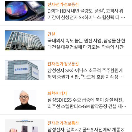
전자·전기·정보통신
D램과 HBM 내년 물량도 '품절', 고객사 위
기감이 삼성전자 SK하이닉스 협상력 더 키
워
건설
국내외서 속도 붙는 원전 사업, 삼성물산·현
대건설·대우건설에 다가오는 '약속의 시간'
전자·전기·정보통신
삼성전자 SK하이닉스 소극적 주주환원에
해외 증권가 비판, "반도체 호황 지속성 의
문"
화학·에너지
삼성SDI ESS 수요 급증에 북미 증설 타진,
최주선 스텔란티스·GM 합작공장 건설 재추
진하나
전자·전기·정보통신
삼성전자, 갤럭시Z 폴드8 사전예약 개통 8