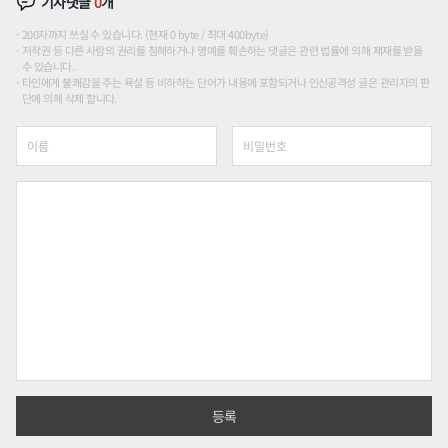
기사댓글
0
개
200자까지 쓰실 수 있습니다. (현재 0 byte / 최대 400byte)
저작권 등 다른 사람의 권리를 침해하거나 명예를 훼손하는 댓글은 관련 법률에 의해 제재를 받을
수 있습니다.
타인에게 불쾌감을 주는 욕설 등 비하하는 단어가 내용에 포함되거나 인신공격성 글은 관리자의 판
단에 의해 삭제 합니다.