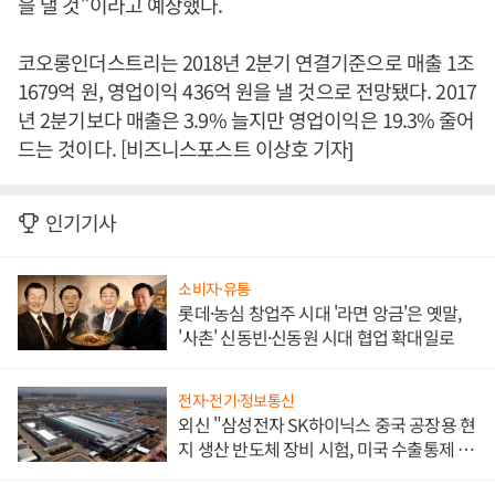
을 낼 것”이라고 예상했다.
코오롱인더스트리는 2018년 2분기 연결기준으로 매출 1조
1679억 원, 영업이익 436억 원을 낼 것으로 전망됐다. 2017
년 2분기보다 매출은 3.9% 늘지만 영업이익은 19.3% 줄어
드는 것이다. [비즈니스포스트 이상호 기자]
인기기사
소비자·유통
롯데·농심 창업주 시대 '라면 앙금'은 옛말,
'사촌' 신동빈·신동원 시대 협업 확대일로
전자·전기·정보통신
외신 "삼성전자 SK하이닉스 중국 공장용 현
지 생산 반도체 장비 시험, 미국 수출통제 대
비"