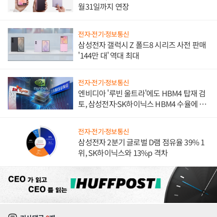
월31일까지 연장
전자·전기·정보통신
삼성전자 갤럭시 Z 폴드8 시리즈 사전 판매
'144만 대' 역대 최대
전자·전기·정보통신
엔비디아 '루빈 울트라'에도 HBM4 탑재 검
토, 삼성전자·SK하이닉스 HBM4 수율에 주
도권 갈린다
전자·전기·정보통신
삼성전자 2분기 글로벌 D램 점유율 39% 1
위, SK하이닉스와 13%p 격차