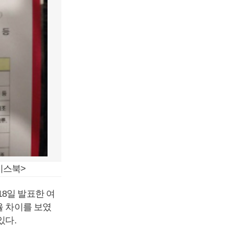
이스북>
8일 발표한 여
율 차이를 보였
있다.