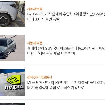
자동차·부품
BYD코리아 가격 앞세워 수입차 4위 올랐지만, BMW
비에 소비자 불만 폭발
자동차·부품
현대차 올해 SUV 국내 베스트셀러 톱10에서 싼타페만
아반떼 '세단 쌍끌이'로 내수 방어
전자·전기·정보통신
[AI 뭉쳐야 산다⑧] LG·엔비디아 '피지컬 AI' 동맹 강
터·기술 결집해 종합 로보틱스 기업으로