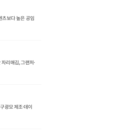
·벤츠보다 높은 공임
 자리매김, 그랜저·
화, 구광모 제조·데이