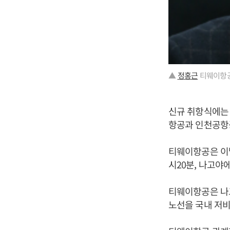
▲
정홍근
티웨이항공
신규 취항식에
항공과 인천공항
티웨이항공은 이날
시20분, 나고야
티웨이항공은 나고
노선을 국내 저비