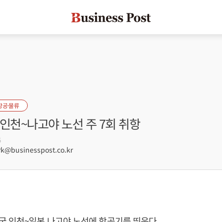
항공·물류
인천~나고야 노선 주 7회 취항
5
@businesspost.co.kr
국 인천~일본 나고야 노선에 항공기를 띄운다.