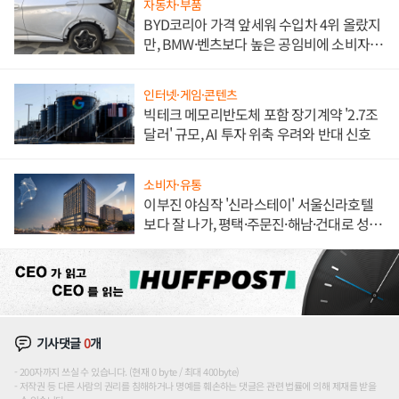
자동차·부품
BYD코리아 가격 앞세워 수입차 4위 올랐지
만, BMW·벤츠보다 높은 공임비에 소비자
불만 폭발
인터넷·게임·콘텐츠
빅테크 메모리반도체 포함 장기계약 '2.7조
달러' 규모, AI 투자 위축 우려와 반대 신호
소비자·유통
이부진 야심작 '신라스테이' 서울신라호텔
보다 잘 나가, 평택·주문진·해남·건대로 성
장판 더 넓힌다
기사댓글
0
개
200자까지 쓰실 수 있습니다. (현재 0 byte / 최대 400byte)
저작권 등 다른 사람의 권리를 침해하거나 명예를 훼손하는 댓글은 관련 법률에 의해 제재를 받을