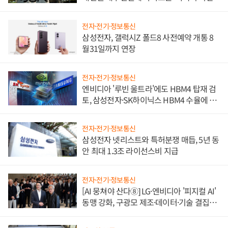
전자·전기·정보통신
삼성전자, 갤럭시Z 폴드8 사전예약 개통 8
월31일까지 연장
전자·전기·정보통신
엔비디아 '루빈 울트라'에도 HBM4 탑재 검
토, 삼성전자·SK하이닉스 HBM4 수율에 주
도권 갈린다
전자·전기·정보통신
삼성전자 넷리스트와 특허분쟁 매듭, 5년 동
안 최대 1.3조 라이선스비 지급
전자·전기·정보통신
[AI 뭉쳐야 산다⑧] LG·엔비디아 '피지컬 AI'
동맹 강화, 구광모 제조·데이터·기술 결집
해 종합 로보틱스 기업으로