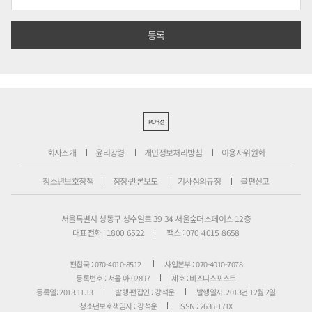
PC버전
회사소개
윤리강령
개인정보처리방침
이용자위원회
청소년보호정책
정정·반론보도
기사심의규정
불편신고
서울특별시 성동구 성수일로 39-34 서울숲더스페이스 12층
대표전화 : 1800-6522
팩스 : 070-4015-8658
편집국 : 070-4010-8512
사업본부 : 070-4010-7078
등록번호 : 서울 아 02897
제호 : 비즈니스포스트
등록일: 2013.11.13
발행·편집인 : 강석운
발행일자: 2013년 12월 2일
청소년보호책임자 : 강석운
ISSN : 2636-171X