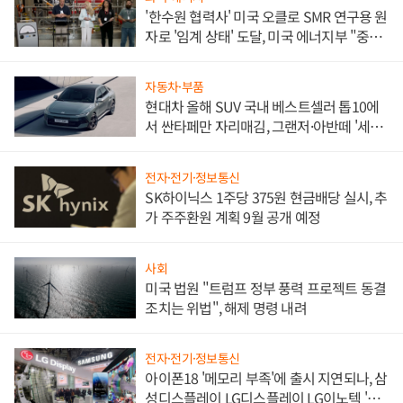
'한수원 협력사' 미국 오클로 SMR 연구용 원
자로 '임계 상태' 도달, 미국 에너지부 "중요
한 이정표"
자동차·부품
현대차 올해 SUV 국내 베스트셀러 톱10에
서 싼타페만 자리매김, 그랜저·아반떼 '세단
쌍끌이'로 내수 방어
전자·전기·정보통신
SK하이닉스 1주당 375원 현금배당 실시, 추
가 주주환원 계획 9월 공개 예정
사회
미국 법원 "트럼프 정부 풍력 프로젝트 동결
조치는 위법", 해제 명령 내려
전자·전기·정보통신
아이폰18 '메모리 부족'에 출시 지연되나, 삼
성디스플레이 LG디스플레이 LG이노텍 '탈