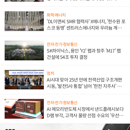
애플' 수익 다각화 속도
화학·에너지
'DL이앤씨 SMR 협력사' X에너지, '한수원 포
스코 동맹' 센트러스에너지와 우라늄 계약
체결
전자·전기·정보통신
SK하이닉스, 용인 'Y2' 팹과 청주 'M17' 팹
건설에 54조 투자 결정
정치
AI시대 맞아 25년 만에 전력산업 구조개편
시동, '발전5사 통합' 넘어 '한전 지주사' 재편
론도
전자·전기·정보통신
AI 메모리반도체 시장에서 낸드플래시보다
D램 부각, 고객사 물량 선점 수요의 '우선순
위'