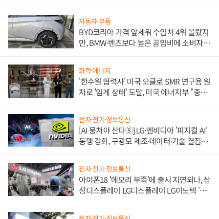
쌍끌이'로 내수 방어
자동차·부품
BYD코리아 가격 앞세워 수입차 4위 올랐지
만, BMW·벤츠보다 높은 공임비에 소비자
불만 폭발
화학·에너지
'한수원 협력사' 미국 오클로 SMR 연구용 원
자로 '임계 상태' 도달, 미국 에너지부 "중요
한 이정표"
전자·전기·정보통신
[AI 뭉쳐야 산다⑧] LG·엔비디아 '피지컬 AI'
동맹 강화, 구광모 제조·데이터·기술 결집
해 종합 로보틱스 기업으로
전자·전기·정보통신
아이폰18 '메모리 부족'에 출시 지연되나, 삼
성디스플레이 LG디스플레이 LG이노텍 '탈
애플' 수익 다각화 속도
전자·전기·정보통신