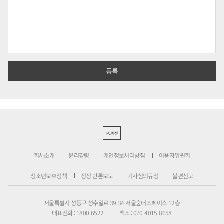
PC버전
회사소개
윤리강령
개인정보처리방침
이용자위원회
청소년보호정책
정정·반론보도
기사심의규정
불편신고
서울특별시 성동구 성수일로 39-34 서울숲더스페이스 12층
대표전화 : 1800-6522
팩스 : 070-4015-8658