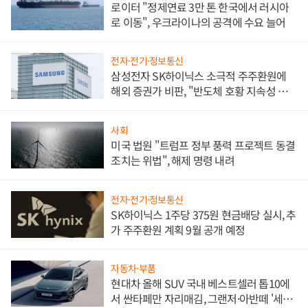
로이터 "정제연료 3만 톤 한국에서 러시아
로 이동", 우크라이나의 공격에 수요 늘어
전자·전기·정보통신
삼성전자 SK하이닉스 소극적 주주환원에
해외 증권가 비판, "반도체 호황 지속성 의
문"
사회
미국 법원 "트럼프 정부 풍력 프로젝트 동결
조치는 위법", 해제 명령 내려
전자·전기·정보통신
SK하이닉스 1주당 375원 현금배당 실시, 추
가 주주환원 계획 9월 공개 예정
자동차·부품
현대차 올해 SUV 국내 베스트셀러 톱10에
서 싼타페만 자리매김, 그랜저·아반떼 '세단