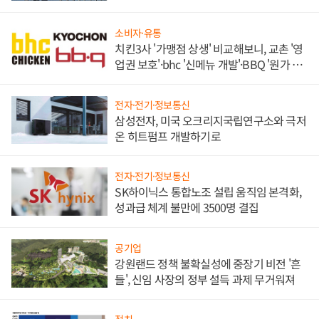
발전전문기업 향한다
소비자·유통
치킨3사 '가맹점 상생' 비교해보니, 교촌 '영
업권 보호'·bhc '신메뉴 개발'·BBQ '원가 부
담'
전자·전기·정보통신
삼성전자, 미국 오크리지국립연구소와 극저
온 히트펌프 개발하기로
전자·전기·정보통신
SK하이닉스 통합노조 설립 움직임 본격화,
성과급 체계 불만에 3500명 결집
공기업
강원랜드 정책 불확실성에 중장기 비전 '흔
들', 신임 사장의 정부 설득 과제 무거워져