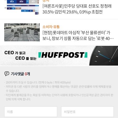
정치
[여론조사꽃] 민주당 당대표 선호도 정청래
30.5%·김민석 29.6%, 0.9%p 초접전
소비자·유통
[현장] 롯데마트 야심작 '부산 물류센터' 가
보니, 장보기 상품 자동으로 담는 '로봇 400
대' 장관
기사댓글
0
개
200자까지 쓰실 수 있습니다. (현재 0 byte / 최대 400byte)
저작권 등 다른 사람의 권리를 침해하거나 명예를 훼손하는 댓글은 관련 법률에 의해 제재를 받을
수 있습니다.
타인에게 불쾌감을 주는 욕설 등 비하하는 단어가 내용에 포함되거나 인신공격성 글은 관리자의 판
단에 의해 삭제 합니다.