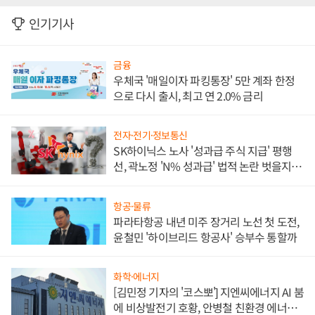
인기기사
금융
우체국 '매일이자 파킹통장' 5만 계좌 한정
으로 다시 출시, 최고 연 2.0% 금리
전자·전기·정보통신
SK하이닉스 노사 '성과급 주식 지급' 평행
선, 곽노정 'N% 성과급' 법적 논란 벗을지 주
목
항공·물류
파라타항공 내년 미주 장거리 노선 첫 도전,
윤철민 '하이브리드 항공사' 승부수 통할까
화학·에너지
[김민정 기자의 '코스뽀'] 지엔씨에너지 AI 붐
에 비상발전기 호황, 안병철 친환경 에너지