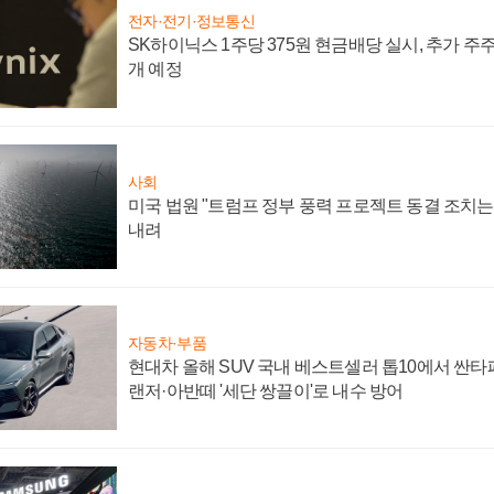
전자·전기·정보통신
SK하이닉스 1주당 375원 현금배당 실시, 추가 주
개 예정
사회
미국 법원 "트럼프 정부 풍력 프로젝트 동결 조치는 
내려
자동차·부품
현대차 올해 SUV 국내 베스트셀러 톱10에서 싼타
랜저·아반떼 '세단 쌍끌이'로 내수 방어