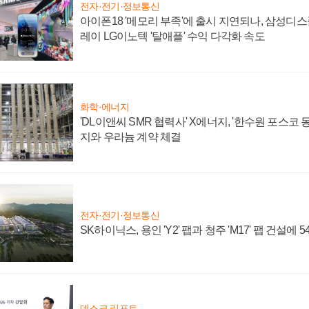
전자·전기·정보통신
아이폰18 '메모리 부족'에 출시 지연되나, 삼성디
레이 LG이노텍 '탈애플' 수익 다각화 속도
화학·에너지
'DL이앤씨 SMR 협력사' X에너지, '한수원 포스코
지와 우라늄 계약 체결
전자·전기·정보통신
SK하이닉스, 용인 'Y2' 팹과 청주 'M17' 팹 건설에 
데스크 리포트