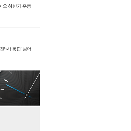
바이오 하반기 훈풍
발전5사 통합' 넘어