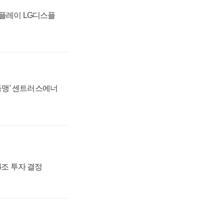
스플레이 LG디스플
 동맹' 센트러스에너
54조 투자 결정