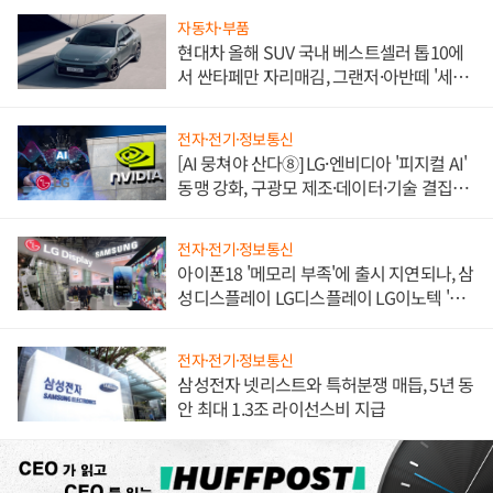
자동차·부품
현대차 올해 SUV 국내 베스트셀러 톱10에
서 싼타페만 자리매김, 그랜저·아반떼 '세단
쌍끌이'로 내수 방어
전자·전기·정보통신
[AI 뭉쳐야 산다⑧] LG·엔비디아 '피지컬 AI'
동맹 강화, 구광모 제조·데이터·기술 결집
해 종합 로보틱스 기업으로
전자·전기·정보통신
아이폰18 '메모리 부족'에 출시 지연되나, 삼
성디스플레이 LG디스플레이 LG이노텍 '탈
애플' 수익 다각화 속도
전자·전기·정보통신
삼성전자 넷리스트와 특허분쟁 매듭, 5년 동
안 최대 1.3조 라이선스비 지급