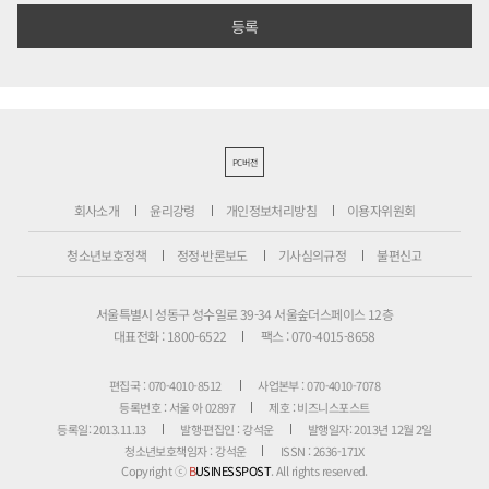
PC버전
회사소개
윤리강령
개인정보처리방침
이용자위원회
청소년보호정책
정정·반론보도
기사심의규정
불편신고
서울특별시 성동구 성수일로 39-34 서울숲더스페이스 12층
대표전화 : 1800-6522
팩스 : 070-4015-8658
편집국 : 070-4010-8512
사업본부 : 070-4010-7078
등록번호 : 서울 아 02897
제호 : 비즈니스포스트
등록일: 2013.11.13
발행·편집인 : 강석운
발행일자: 2013년 12월 2일
청소년보호책임자 : 강석운
ISSN : 2636-171X
Copyright ⓒ
B
USINESSPOST
. All rights reserved.