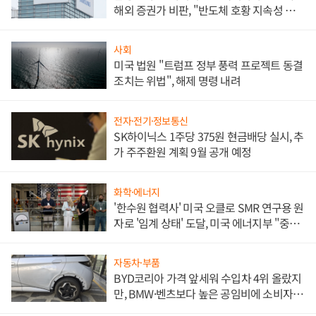
해외 증권가 비판, "반도체 호황 지속성 의
문"
사회
미국 법원 "트럼프 정부 풍력 프로젝트 동결
조치는 위법", 해제 명령 내려
전자·전기·정보통신
SK하이닉스 1주당 375원 현금배당 실시, 추
가 주주환원 계획 9월 공개 예정
화학·에너지
'한수원 협력사' 미국 오클로 SMR 연구용 원
자로 '임계 상태' 도달, 미국 에너지부 "중요
한 이정표"
자동차·부품
BYD코리아 가격 앞세워 수입차 4위 올랐지
만, BMW·벤츠보다 높은 공임비에 소비자
불만 폭발