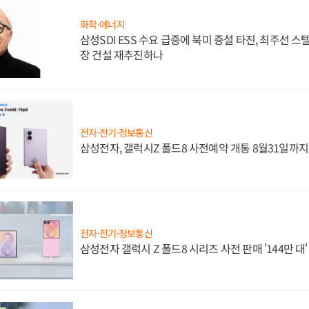
화학·에너지
삼성SDI ESS 수요 급증에 북미 증설 타진, 최주선 
장 건설 재추진하나
전자·전기·정보통신
삼성전자, 갤럭시Z 폴드8 사전예약 개통 8월31일까
전자·전기·정보통신
삼성전자 갤럭시 Z 폴드8 시리즈 사전 판매 '144만 대