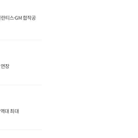
스텔란티스·GM 합작공
지 연장
' 역대 최대