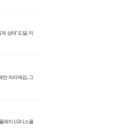
계 상태' 도달, 미
페만 자리매김, 그
스플레이 LG디스플