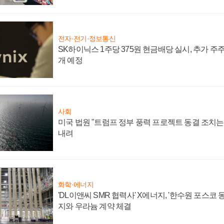
전자·전기·정보통신
SK하이닉스 1주당 375원 현금배당 실시, 추가 주
개 예정
사회
미국 법원 "트럼프 정부 풍력 프로젝트 동결 조치는 
내려
화학·에너지
'DL이앤씨 SMR 협력사' X에너지, '한수원 포스코
지와 우라늄 계약 체결