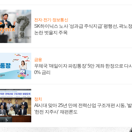
전자·전기·정보통신
SK하이닉스 노사 '성과급 주식지급' 평행선, 곽노정 
논란 벗을지 주목
금융
우체국 '매일이자 파킹통장' 5만 계좌 한정으로 다시 
0% 금리
정치
AI시대 맞아 25년 만에 전력산업 구조개편 시동, '
'한전 지주사' 재편론도