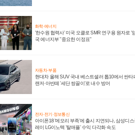
화학·에너지
'한수원 협력사' 미국 오클로 SMR 연구용 원자로 '임
국 에너지부 "중요한 이정표"
자동차·부품
현대차 올해 SUV 국내 베스트셀러 톱10에서 싼타
랜저·아반떼 '세단 쌍끌이'로 내수 방어
전자·전기·정보통신
아이폰18 '메모리 부족'에 출시 지연되나, 삼성디
레이 LG이노텍 '탈애플' 수익 다각화 속도