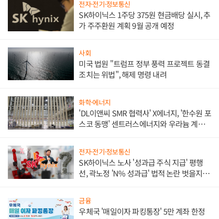
전자·전기·정보통신
SK하이닉스 1주당 375원 현금배당 실시, 추
가 주주환원 계획 9월 공개 예정
사회
미국 법원 "트럼프 정부 풍력 프로젝트 동결
조치는 위법", 해제 명령 내려
화학·에너지
'DL이앤씨 SMR 협력사' X에너지, '한수원 포
스코 동맹' 센트러스에너지와 우라늄 계약
체결
전자·전기·정보통신
SK하이닉스 노사 '성과급 주식 지급' 평행
선, 곽노정 'N% 성과급' 법적 논란 벗을지 주
목
금융
우체국 '매일이자 파킹통장' 5만 계좌 한정