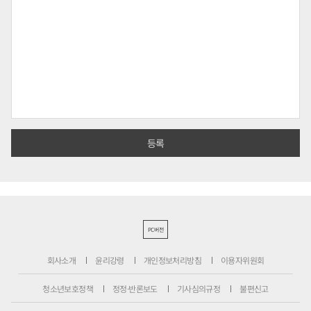
PC버전
회사소개
윤리강령
개인정보처리방침
이용자위원회
청소년보호정책
정정·반론보도
기사심의규정
불편신고