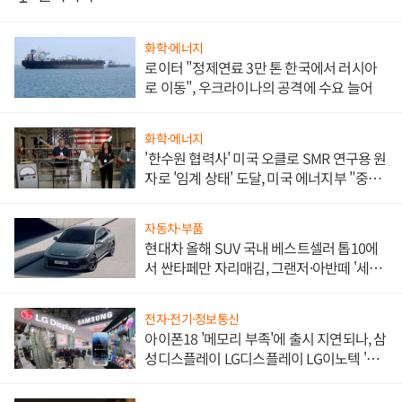
화학·에너지
로이터 "정제연료 3만 톤 한국에서 러시아
로 이동", 우크라이나의 공격에 수요 늘어
화학·에너지
'한수원 협력사' 미국 오클로 SMR 연구용 원
자로 '임계 상태' 도달, 미국 에너지부 "중요
한 이정표"
자동차·부품
현대차 올해 SUV 국내 베스트셀러 톱10에
서 싼타페만 자리매김, 그랜저·아반떼 '세단
쌍끌이'로 내수 방어
전자·전기·정보통신
아이폰18 '메모리 부족'에 출시 지연되나, 삼
성디스플레이 LG디스플레이 LG이노텍 '탈
애플' 수익 다각화 속도