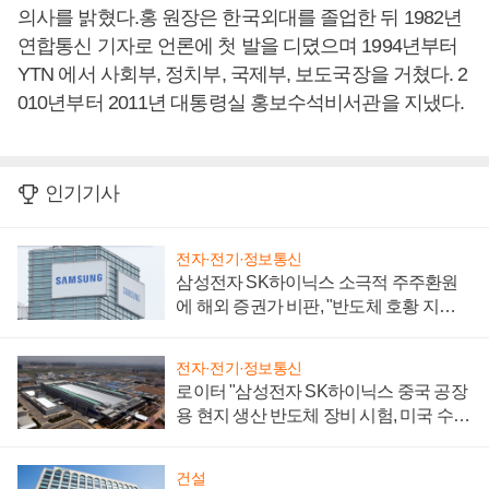
의사를 밝혔다.홍 원장은 한국외대를 졸업한 뒤 1982년
연합통신 기자로 언론에 첫 발을 디뎠으며 1994년부터
YTN 에서 사회부, 정치부, 국제부, 보도국장을 거쳤다. 2
010년부터 2011년 대통령실 홍보수석비서관을 지냈다.
인기기사
전자·전기·정보통신
삼성전자 SK하이닉스 소극적 주주환원
에 해외 증권가 비판, "반도체 호황 지속
성 의문"
전자·전기·정보통신
로이터 "삼성전자 SK하이닉스 중국 공장
용 현지 생산 반도체 장비 시험, 미국 수출
통제 대비"
건설