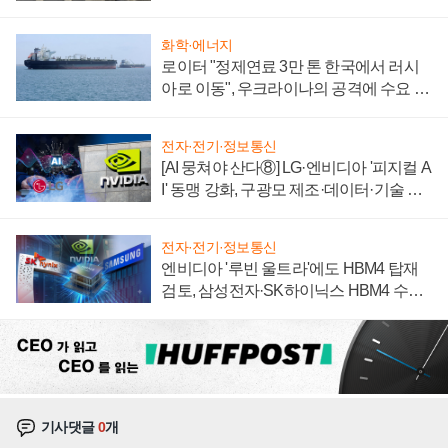
자 불만 폭발
화학·에너지
로이터 "정제연료 3만 톤 한국에서 러시
아로 이동", 우크라이나의 공격에 수요 늘
어
전자·전기·정보통신
[AI 뭉쳐야 산다⑧] LG·엔비디아 '피지컬 A
I' 동맹 강화, 구광모 제조·데이터·기술 결
집해 종합 로보틱스 기업으로
전자·전기·정보통신
엔비디아 '루빈 울트라'에도 HBM4 탑재
검토, 삼성전자·SK하이닉스 HBM4 수율
에 주도권 갈린다
기사댓글
0
개