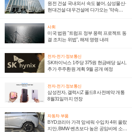
원전 건설 국내외서 속도 붙어, 삼성물산·
현대건설·대우건설에 다가오는 '약속의
시간'
사회
미국 법원 "트럼프 정부 풍력 프로젝트 동
결 조치는 위법", 해제 명령 내려
전자·전기·정보통신
SK하이닉스 1주당 375원 현금배당 실시,
추가 주주환원 계획 9월 공개 예정
전자·전기·정보통신
삼성전자, 갤럭시Z 폴드8 사전예약 개통
8월31일까지 연장
자동차·부품
BYD코리아 가격 앞세워 수입차 4위 올랐
지만, BMW·벤츠보다 높은 공임비에 소비