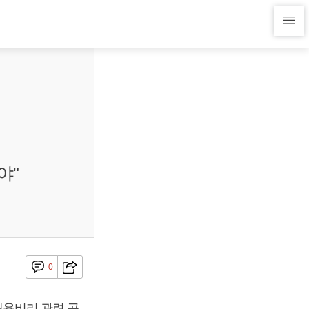
야"
0
용비리 관련 공