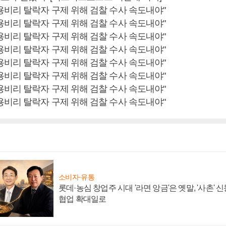
소비자·유통
롯데·농심 창업주 시대 '라면 앙금'은 옛말, '사촌'
협업 확대일로