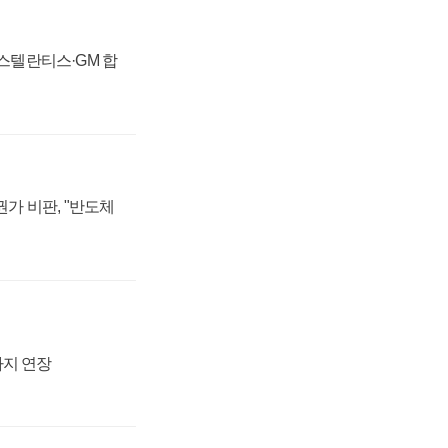
 스텔란티스·GM 합
가 비판, "반도체
까지 연장