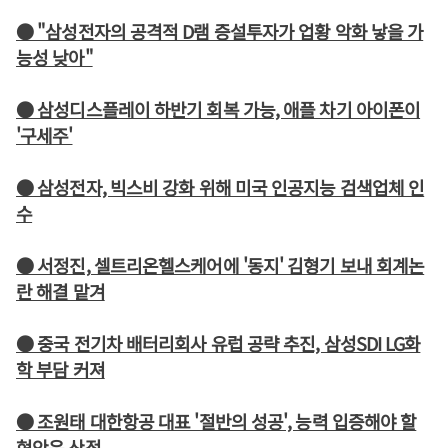
● "삼성전자의 공격적 D램 증설투자가 업황 악화 낳을 가
능성 낮아"
● 삼성디스플레이 하반기 회복 가능, 애플 차기 아이폰이
'구세주'
● 삼성전자, 빅스비 강화 위해 미국 인공지능 검색업체 인
수
● 서정진, 셀트리온헬스케어에 '동지' 김형기 보내 회계논
란 해결 맡겨
● 중국 전기차 배터리회사 유럽 공략 추진, 삼성SDI LG화
학 부담 커져
● 조원태 대한항공 대표 '절반의 성공', 능력 입증해야 할
현안은 산적