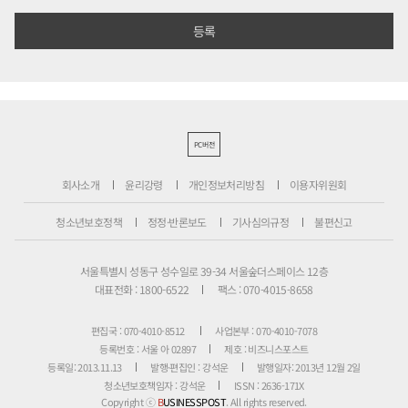
PC버전
회사소개
윤리강령
개인정보처리방침
이용자위원회
청소년보호정책
정정·반론보도
기사심의규정
불편신고
서울특별시 성동구 성수일로 39-34 서울숲더스페이스 12층
대표전화 : 1800-6522
팩스 : 070-4015-8658
편집국 : 070-4010-8512
사업본부 : 070-4010-7078
등록번호 : 서울 아 02897
제호 : 비즈니스포스트
등록일: 2013.11.13
발행·편집인 : 강석운
발행일자: 2013년 12월 2일
청소년보호책임자 : 강석운
ISSN : 2636-171X
Copyright ⓒ
B
USINESSPOST
. All rights reserved.