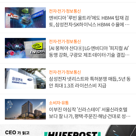
불만 폭발
전자·전기·정보통신
엔비디아 '루빈 울트라'에도 HBM4 탑재 검
토, 삼성전자·SK하이닉스 HBM4 수율에 주
도권 갈린다
전자·전기·정보통신
[AI 뭉쳐야 산다⑧] LG·엔비디아 '피지컬 AI'
동맹 강화, 구광모 제조·데이터·기술 결집
해 종합 로보틱스 기업으로
전자·전기·정보통신
삼성전자 넷리스트와 특허분쟁 매듭, 5년 동
안 최대 1.3조 라이선스비 지급
소비자·유통
이부진 야심작 '신라스테이' 서울신라호텔
보다 잘 나가, 평택·주문진·해남·건대로 성
장판 더 넓힌다