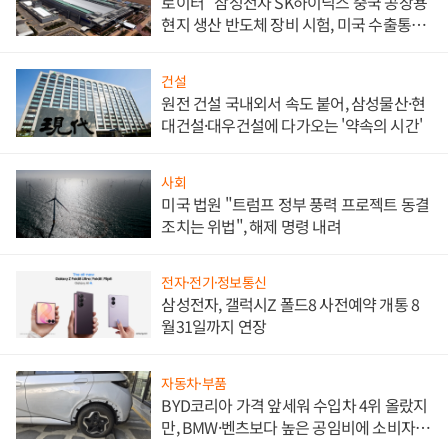
로이터 "삼성전자 SK하이닉스 중국 공장용
현지 생산 반도체 장비 시험, 미국 수출통제
대비"
건설
원전 건설 국내외서 속도 붙어, 삼성물산·현
대건설·대우건설에 다가오는 '약속의 시간'
사회
미국 법원 "트럼프 정부 풍력 프로젝트 동결
조치는 위법", 해제 명령 내려
전자·전기·정보통신
삼성전자, 갤럭시Z 폴드8 사전예약 개통 8
월31일까지 연장
자동차·부품
BYD코리아 가격 앞세워 수입차 4위 올랐지
만, BMW·벤츠보다 높은 공임비에 소비자