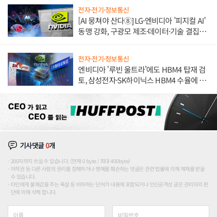
전자·전기·정보통신
[AI 뭉쳐야 산다⑧] LG·엔비디아 '피지컬 AI'
동맹 강화, 구광모 제조·데이터·기술 결집
해 종합 로보틱스 기업으로
전자·전기·정보통신
엔비디아 '루빈 울트라'에도 HBM4 탑재 검
토, 삼성전자·SK하이닉스 HBM4 수율에 주
도권 갈린다
기사댓글
0
개
200자까지 쓰실 수 있습니다. (현재 0 byte / 최대 400byte)
저작권 등 다른 사람의 권리를 침해하거나 명예를 훼손하는 댓글은 관련 법률에 의해 제재를 받을
수 있습니다.
타인에게 불쾌감을 주는 욕설 등 비하하는 단어가 내용에 포함되거나 인신공격성 글은 관리자의 판
단에 의해 삭제 합니다.