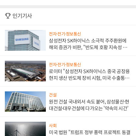
인기기사
전자·전기·정보통신
삼성전자 SK하이닉스 소극적 주주환원에
해외 증권가 비판, "반도체 호황 지속성 의
문"
전자·전기·정보통신
로이터 "삼성전자 SK하이닉스 중국 공장용
현지 생산 반도체 장비 시험, 미국 수출통제
대비"
건설
원전 건설 국내외서 속도 붙어, 삼성물산·현
대건설·대우건설에 다가오는 '약속의 시간'
사회
미국 법원 "트럼프 정부 풍력 프로젝트 동결