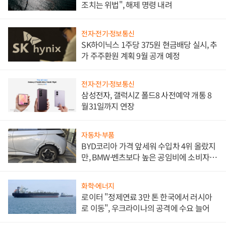
조치는 위법", 해제 명령 내려
전자·전기·정보통신
SK하이닉스 1주당 375원 현금배당 실시, 추
가 주주환원 계획 9월 공개 예정
전자·전기·정보통신
삼성전자, 갤럭시Z 폴드8 사전예약 개통 8
월31일까지 연장
자동차·부품
BYD코리아 가격 앞세워 수입차 4위 올랐지
만, BMW·벤츠보다 높은 공임비에 소비자
불만 폭발
화학·에너지
로이터 "정제연료 3만 톤 한국에서 러시아
로 이동", 우크라이나의 공격에 수요 늘어