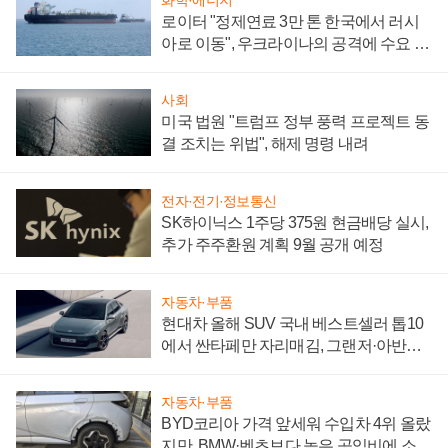
로이터 "정제연료 3만 톤 한국에서 러시
아로 이동", 우크라이나의 공격에 수요 늘
어
사회
미국 법원 "트럼프 정부 풍력 프로젝트 동
결 조치는 위법", 해제 명령 내려
전자·전기·정보통신
SK하이닉스 1주당 375원 현금배당 실시,
추가 주주환원 계획 9월 공개 예정
자동차·부품
현대차 올해 SUV 국내 베스트셀러 톱10
에서 싼타페만 자리매김, 그랜저·아반떼
'세단 쌍끌이'로 내수 방어
자동차·부품
BYD코리아 가격 앞세워 수입차 4위 올랐
지만, BMW·벤츠보다 높은 공임비에 소비