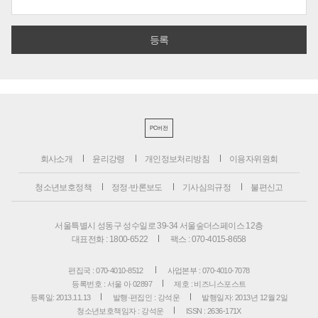
PC버전
회사소개
윤리강령
개인정보처리방침
이용자위원회
청소년보호정책
정정·반론보도
기사심의규정
불편신고
서울특별시 성동구 성수일로 39-34 서울숲더스페이스 12층
대표전화 : 1800-6522
팩스 : 070-4015-8658
편집국 : 070-4010-8512
사업본부 : 070-4010-7078
등록번호 : 서울 아 02897
제호 : 비즈니스포스트
등록일: 2013.11.13
발행·편집인 : 강석운
발행일자: 2013년 12월 2일
청소년보호책임자 : 강석운
ISSN : 2636-171X