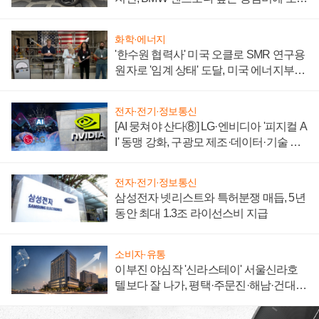
자 불만 폭발
화학·에너지
'한수원 협력사' 미국 오클로 SMR 연구용
원자로 '임계 상태' 도달, 미국 에너지부
"중요한 이정표"
전자·전기·정보통신
[AI 뭉쳐야 산다⑧] LG·엔비디아 '피지컬 A
I' 동맹 강화, 구광모 제조·데이터·기술 결
집해 종합 로보틱스 기업으로
전자·전기·정보통신
삼성전자 넷리스트와 특허분쟁 매듭, 5년
동안 최대 1.3조 라이선스비 지급
소비자·유통
이부진 야심작 '신라스테이' 서울신라호
텔보다 잘 나가, 평택·주문진·해남·건대로
성장판 더 넓힌다