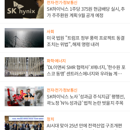
전자·전기·정보통신
SK하이닉스 1주당 375원 현금배당 실시, 추
가 주주환원 계획 9월 공개 예정
사회
미국 법원 "트럼프 정부 풍력 프로젝트 동결
조치는 위법", 해제 명령 내려
화학·에너지
'DL이앤씨 SMR 협력사' X에너지, '한수원 포
스코 동맹' 센트러스에너지와 우라늄 계약
체결
전자·전기·정보통신
SK하이닉스 노사 '성과급 주식지급' 평행선,
곽노정 'N% 성과급' 법적 논란 벗을지 주목
정치
AI시대 맞아 25년 만에 전력산업 구조개편