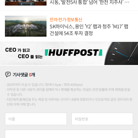
시동, '발전5사 통합' 넘어 '한전 지주사' 재편
론도
전자·전기·정보통신
SK하이닉스, 용인 'Y2' 팹과 청주 'M17' 팹
건설에 54조 투자 결정
기사댓글
0
개
200자까지 쓰실 수 있습니다. (현재 0 byte / 최대 400byte)
저작권 등 다른 사람의 권리를 침해하거나 명예를 훼손하는 댓글은 관련 법률에 의해 제재를 받을
수 있습니다.
타인에게 불쾌감을 주는 욕설 등 비하하는 단어가 내용에 포함되거나 인신공격성 글은 관리자의 판
단에 의해 삭제 합니다.