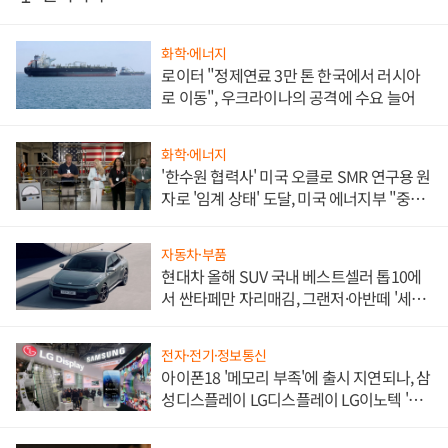
화학·에너지
로이터 "정제연료 3만 톤 한국에서 러시아
로 이동", 우크라이나의 공격에 수요 늘어
화학·에너지
'한수원 협력사' 미국 오클로 SMR 연구용 원
자로 '임계 상태' 도달, 미국 에너지부 "중요
한 이정표"
자동차·부품
현대차 올해 SUV 국내 베스트셀러 톱10에
서 싼타페만 자리매김, 그랜저·아반떼 '세단
쌍끌이'로 내수 방어
전자·전기·정보통신
아이폰18 '메모리 부족'에 출시 지연되나, 삼
성디스플레이 LG디스플레이 LG이노텍 '탈
애플' 수익 다각화 속도