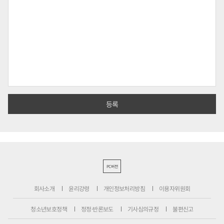
PC버전
회사소개
윤리강령
개인정보처리방침
이용자위원회
청소년보호정책
정정·반론보도
기사심의규정
불편신고