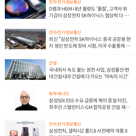
전자·전기·정보통신
D램과 HBM 내년 물량도 '품절', 고객사 위
기감이 삼성전자 SK하이닉스 협상력 더 키
워
전자·전기·정보통신
외신 "삼성전자 SK하이닉스 중국 공장용 현
지 생산 반도체 장비 시험, 미국 수출통제 대
비"
건설
국내외서 속도 붙는 원전 사업, 삼성물산·현
대건설·대우건설에 다가오는 '약속의 시간'
화학·에너지
삼성SDI ESS 수요 급증에 북미 증설 타진,
최주선 스텔란티스·GM 합작공장 건설 재추
진하나
전자·전기·정보통신
삼성전자, 갤럭시Z 폴드8 사전예약 개통 8