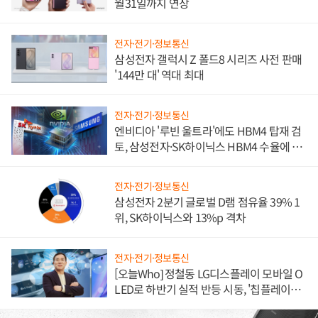
월31일까지 연장
전자·전기·정보통신
삼성전자 갤럭시 Z 폴드8 시리즈 사전 판매
'144만 대' 역대 최대
전자·전기·정보통신
엔비디아 '루빈 울트라'에도 HBM4 탑재 검
토, 삼성전자·SK하이닉스 HBM4 수율에 주
도권 갈린다
전자·전기·정보통신
삼성전자 2분기 글로벌 D램 점유율 39% 1
위, SK하이닉스와 13%p 격차
전자·전기·정보통신
[오늘Who] 정철동 LG디스플레이 모바일 O
LED로 하반기 실적 반등 시동, '칩플레이
션'에 가격 인하 압박은 부담