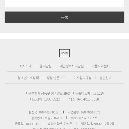
PC버전
회사소개
윤리강령
개인정보처리방침
이용자위원회
청소년보호정책
정정·반론보도
기사심의규정
불편신고
서울특별시 성동구 성수일로 39-34 서울숲더스페이스 12층
대표전화 : 1800-6522
팩스 : 070-4015-8658
편집국 : 070-4010-8512
사업본부 : 070-4010-7078
등록번호 : 서울 아 02897
제호 : 비즈니스포스트
등록일: 2013.11.13
발행·편집인 : 강석운
발행일자: 2013년 12월 2일