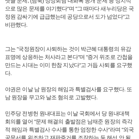
댓글 문제, (남북) 정상회담 대화록 공개 문제 등 정치적
으로 많은 문제를 야기했다"며 "그 때마다 새누리당은 국
정원 감싸기에 급급했는데 공당으로서 도가 넘었다"고
비판했다.
그는 "국정원장이 사퇴하는 것이 박근혜 대통령의 유감
표명에 상응하는 처사라고 본다"며 "증거 위조로 간첩을
만드는 시대는 이미 한참 지났다"고 거듭 사퇴를 요구했
다.
야권은 이날 남 원장의 해임과 특별검사를 요구했다. 또
남 원장을 무고와 날조 혐의로 고발했다.
민주당 전병헌 원내대표는 이날 국회에서 당 원내대책
회의를 열어 "문제 해결의 출발점은 남재준 원장의 즉각
적 해임과 특별검사 수사를 통한 엄정한 수사"라며 "외국
공문서를 위조하고 재판증거를 조작하는 등 해선 안 될