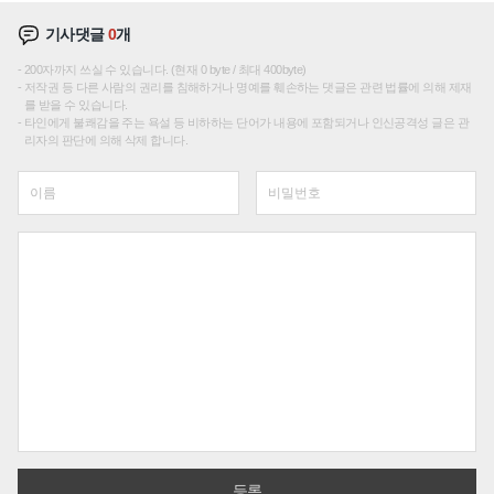
기사댓글
0
개
200자까지 쓰실 수 있습니다. (현재 0 byte / 최대 400byte)
저작권 등 다른 사람의 권리를 침해하거나 명예를 훼손하는 댓글은 관련 법률에 의해 제재
를 받을 수 있습니다.
타인에게 불쾌감을 주는 욕설 등 비하하는 단어가 내용에 포함되거나 인신공격성 글은 관
리자의 판단에 의해 삭제 합니다.