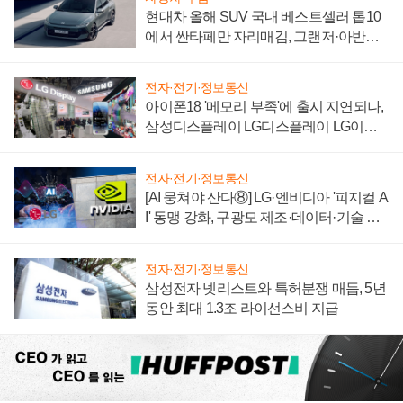
현대차 올해 SUV 국내 베스트셀러 톱10
에서 싼타페만 자리매김, 그랜저·아반떼
'세단 쌍끌이'로 내수 방어
전자·전기·정보통신
아이폰18 '메모리 부족'에 출시 지연되나,
삼성디스플레이 LG디스플레이 LG이노
텍 '탈애플' 수익 다각화 속도
전자·전기·정보통신
[AI 뭉쳐야 산다⑧] LG·엔비디아 '피지컬 A
I' 동맹 강화, 구광모 제조·데이터·기술 결
집해 종합 로보틱스 기업으로
전자·전기·정보통신
삼성전자 넷리스트와 특허분쟁 매듭, 5년
동안 최대 1.3조 라이선스비 지급