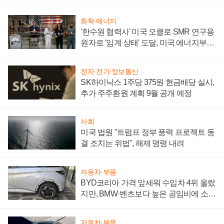
성 의문"
화학·에너지
'한수원 협력사' 미국 오클로 SMR 연구용
원자로 '임계 상태' 도달, 미국 에너지부
"중요한 이정표"
전자·전기·정보통신
SK하이닉스 1주당 375원 현금배당 실시,
추가 주주환원 계획 9월 공개 예정
사회
미국 법원 "트럼프 정부 풍력 프로젝트 동
결 조치는 위법", 해제 명령 내려
자동차·부품
BYD코리아 가격 앞세워 수입차 4위 올랐
지만, BMW·벤츠보다 높은 공임비에 소비
자 불만 폭발
자동차·부품