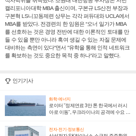
석사학위를 취득했다. 조원태 대한항공 부사장은 서던
캘리포니아대학 MBA 출신이며, 구본규 LS산전 부장과
구본혁 LS니꼬동제련 상무는 각각 퍼듀대와 UCLA에서
MBA를 받았다. 전경련의 한 임원은 “오너 일가가 MBA
를 선호하는 것은 경영 전반에 대한 이론적인 토대를 만
들 수 있을 뿐만 아니라 혹여 생길 수 있는 자질 문제에
대비하는 측면이 있다"면서 "유학을 통해 인적 네트워크
를 확보하는 것도 중요한 목적 중 하나"라고 말했다.
인기기사
화학·에너지
로이터 "정제연료 3만 톤 한국에서 러시
아로 이동", 우크라이나의 공격에 수요 늘
어
전자·전기·정보통신
삼성전자 SK하이닉스 소극적 주주환원