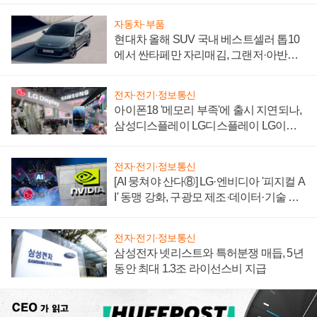
자동차·부품
현대차 올해 SUV 국내 베스트셀러 톱10
에서 싼타페만 자리매김, 그랜저·아반떼
'세단 쌍끌이'로 내수 방어
전자·전기·정보통신
아이폰18 '메모리 부족'에 출시 지연되나,
삼성디스플레이 LG디스플레이 LG이노
텍 '탈애플' 수익 다각화 속도
전자·전기·정보통신
[AI 뭉쳐야 산다⑧] LG·엔비디아 '피지컬 A
I' 동맹 강화, 구광모 제조·데이터·기술 결
집해 종합 로보틱스 기업으로
전자·전기·정보통신
삼성전자 넷리스트와 특허분쟁 매듭, 5년
동안 최대 1.3조 라이선스비 지급