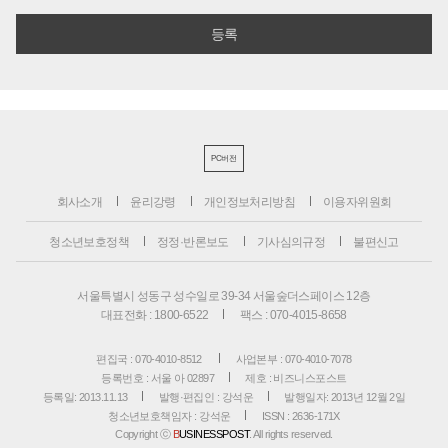
PC버전
회사소개
윤리강령
개인정보처리방침
이용자위원회
청소년보호정책
정정·반론보도
기사심의규정
불편신고
서울특별시 성동구 성수일로 39-34 서울숲더스페이스 12층
대표전화 : 1800-6522
팩스 : 070-4015-8658
편집국 : 070-4010-8512
사업본부 : 070-4010-7078
등록번호 : 서울 아 02897
제호 : 비즈니스포스트
등록일: 2013.11.13
발행·편집인 : 강석운
발행일자: 2013년 12월 2일
청소년보호책임자 : 강석운
ISSN : 2636-171X
Copyright ⓒ
B
USINESSPOST
. All rights reserved.