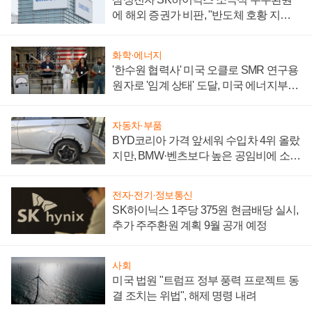
에 해외 증권가 비판, "반도체 호황 지속
성 의문"
화학·에너지
'한수원 협력사' 미국 오클로 SMR 연구용
원자로 '임계 상태' 도달, 미국 에너지부
"중요한 이정표"
자동차·부품
BYD코리아 가격 앞세워 수입차 4위 올랐
지만, BMW·벤츠보다 높은 공임비에 소비
자 불만 폭발
전자·전기·정보통신
SK하이닉스 1주당 375원 현금배당 실시,
추가 주주환원 계획 9월 공개 예정
사회
미국 법원 "트럼프 정부 풍력 프로젝트 동
결 조치는 위법", 해제 명령 내려