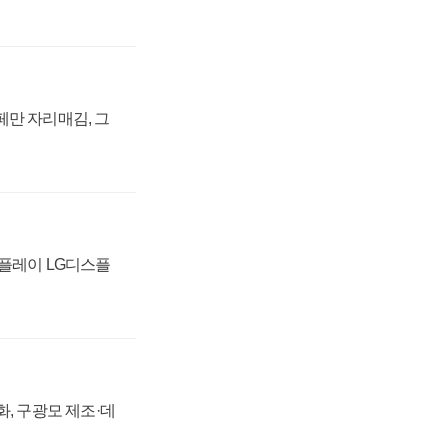
페만 자리매김, 그
스플레이 LG디스플
강화, 구광모 제조·데