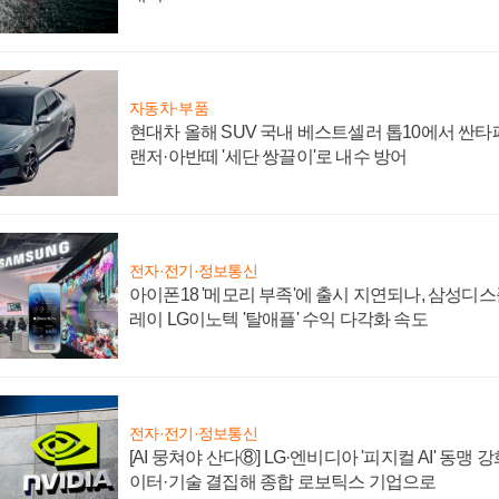
자동차·부품
현대차 올해 SUV 국내 베스트셀러 톱10에서 싼타
랜저·아반떼 '세단 쌍끌이'로 내수 방어
전자·전기·정보통신
아이폰18 '메모리 부족'에 출시 지연되나, 삼성디
레이 LG이노텍 '탈애플' 수익 다각화 속도
전자·전기·정보통신
[AI 뭉쳐야 산다⑧] LG·엔비디아 '피지컬 AI' 동맹 
이터·기술 결집해 종합 로보틱스 기업으로