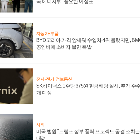
국 에너지부 "중요한 이정표"
자동차·부품
BYD코리아 가격 앞세워 수입차 4위 올랐지만, B
공임비에 소비자 불만 폭발
전자·전기·정보통신
SK하이닉스 1주당 375원 현금배당 실시, 추가 주
개 예정
사회
미국 법원 "트럼프 정부 풍력 프로젝트 동결 조치는 
내려