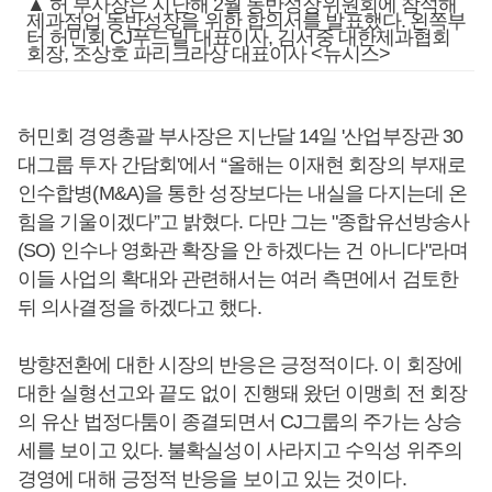
▲ 허 부사장은 지난해 2월 동반성장위원회에 참석해
제과점업 동반성장을 위한 합의서를 발표했다. 왼쪽부
터 허민회 CJ푸드빌 대표이사, 김서중 대한제과협회
회장, 조상호 파리크라상 대표이사 <뉴시스>
허민회 경영총괄 부사장은 지난달 14일 '산업부장관 30
대그룹 투자 간담회'에서 “올해는 이재현 회장의 부재로
인수합병(M&A)을 통한 성장보다는 내실을 다지는데 온
힘을 기울이겠다”고 밝혔다. 다만 그는 "종합유선방송사
(SO) 인수나 영화관 확장을 안 하겠다는 건 아니다"라며
이들 사업의 확대와 관련해서는 여러 측면에서 검토한
뒤 의사결정을 하겠다고 했다.
방향전환에 대한 시장의 반응은 긍정적이다. 이 회장에
대한 실형선고와 끝도 없이 진행돼 왔던 이맹희 전 회장
의 유산 법정다툼이 종결되면서 CJ그룹의 주가는 상승
세를 보이고 있다. 불확실성이 사라지고 수익성 위주의
경영에 대해 긍정적 반응을 보이고 있는 것이다.