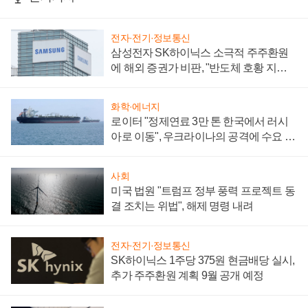
전자·전기·정보통신
삼성전자 SK하이닉스 소극적 주주환원
에 해외 증권가 비판, "반도체 호황 지속
성 의문"
화학·에너지
로이터 "정제연료 3만 톤 한국에서 러시
아로 이동", 우크라이나의 공격에 수요 늘
어
사회
미국 법원 "트럼프 정부 풍력 프로젝트 동
결 조치는 위법", 해제 명령 내려
전자·전기·정보통신
SK하이닉스 1주당 375원 현금배당 실시,
추가 주주환원 계획 9월 공개 예정