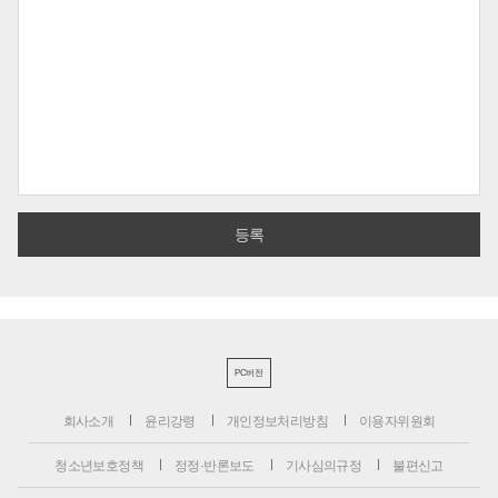
PC버전
회사소개
윤리강령
개인정보처리방침
이용자위원회
청소년보호정책
정정·반론보도
기사심의규정
불편신고