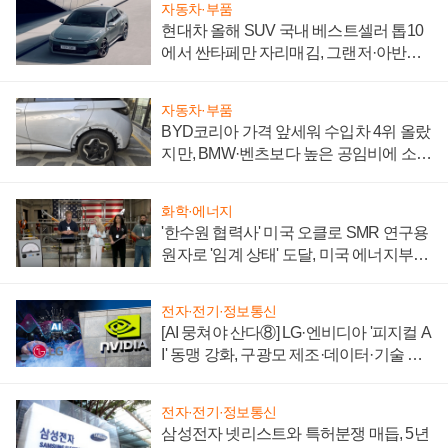
자동차·부품
현대차 올해 SUV 국내 베스트셀러 톱10
에서 싼타페만 자리매김, 그랜저·아반떼
'세단 쌍끌이'로 내수 방어
자동차·부품
BYD코리아 가격 앞세워 수입차 4위 올랐
지만, BMW·벤츠보다 높은 공임비에 소비
자 불만 폭발
화학·에너지
'한수원 협력사' 미국 오클로 SMR 연구용
원자로 '임계 상태' 도달, 미국 에너지부
"중요한 이정표"
전자·전기·정보통신
[AI 뭉쳐야 산다⑧] LG·엔비디아 '피지컬 A
I' 동맹 강화, 구광모 제조·데이터·기술 결
집해 종합 로보틱스 기업으로
전자·전기·정보통신
삼성전자 넷리스트와 특허분쟁 매듭, 5년