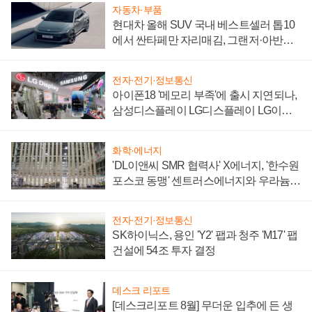
자동차·부품
현대차 올해 SUV 국내 베스트셀러 톱10
에서 싼타페만 자리매김, 그랜저·아반떼
'세단 쌍끌이'로 내수 방어
전자·전기·정보통신
아이폰18 '메모리 부족'에 출시 지연되나,
삼성디스플레이 LG디스플레이 LG이노
텍 '탈애플' 수익 다각화 속도
화학·에너지
'DL이앤씨 SMR 협력사' X에너지, '한수원
포스코 동맹' 센트러스에너지와 우라늄
계약 체결
전자·전기·정보통신
SK하이닉스, 용인 'Y2' 팹과 청주 'M17' 팹
건설에 54조 투자 결정
데스크 리포트
[데스크리포트 8월] 무더운 입추에 든 생