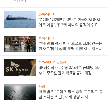
인기기사
화학·에너지
로이터 "정제연료 3만 톤 한국에서 러시
아로 이동", 우크라이나의 공격에 수요 늘
어
화학·에너지
'한수원 협력사' 미국 오클로 SMR 연구용
원자로 '임계 상태' 도달, 미국 에너지부
"중요한 이정표"
전자·전기·정보통신
SK하이닉스 1주당 375원 현금배당 실시,
추가 주주환원 계획 9월 공개 예정
사회
미국 법원 "트럼프 정부 풍력 프로젝트 동
결 조치는 위법", 해제 명령 내려