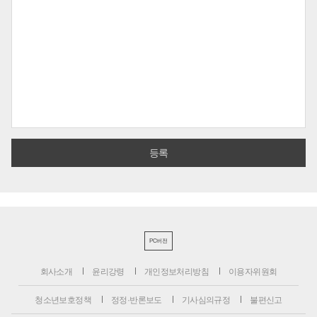
PC버전
회사소개
윤리강령
개인정보처리방침
이용자위원회
청소년보호정책
정정·반론보도
기사심의규정
불편신고