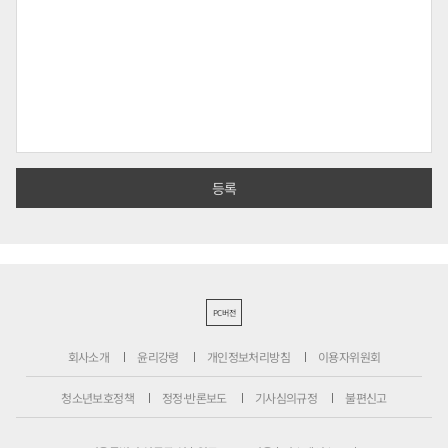
PC버전
회사소개
윤리강령
개인정보처리방침
이용자위원회
청소년보호정책
정정·반론보도
기사심의규정
불편신고