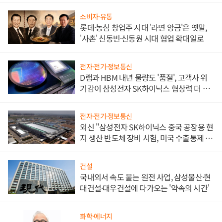
소비자·유통
롯데·농심 창업주 시대 '라면 앙금'은 옛말,
'사촌' 신동빈·신동원 시대 협업 확대일로
전자·전기·정보통신
D램과 HBM 내년 물량도 '품절', 고객사 위
기감이 삼성전자 SK하이닉스 협상력 더 키
워
전자·전기·정보통신
외신 "삼성전자 SK하이닉스 중국 공장용 현
지 생산 반도체 장비 시험, 미국 수출통제 대
비"
건설
국내외서 속도 붙는 원전 사업, 삼성물산·현
대건설·대우건설에 다가오는 '약속의 시간'
화학·에너지