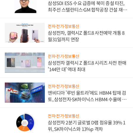
삼성SDI ESS 수요 급증에 북미 증설 타진,
최주선 스텔란티스·GM 합작공장 건설 재추
진하나
전자·전기·정보통신
삼성전자, 갤럭시Z 폴드8 사전예약 개통 8
월31일까지 연장
전자·전기·정보통신
삼성전자 갤럭시 Z 폴드8 시리즈 사전 판매
'144만 대' 역대 최대
전자·전기·정보통신
엔비디아 '루빈 울트라'에도 HBM4 탑재 검
토, 삼성전자·SK하이닉스 HBM4 수율에 주
도권 갈린다
전자·전기·정보통신
삼성전자 2분기 글로벌 D램 점유율 39% 1
위, SK하이닉스와 13%p 격차