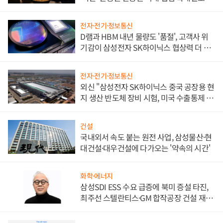
전자·전기·정보통신
D램과 HBM 내년 물량도 '품절', 고객사 위
기감이 삼성전자 SK하이닉스 협상력 더 키
워
전자·전기·정보통신
외신 "삼성전자 SK하이닉스 중국 공장용 현
지 생산 반도체 장비 시험, 미국 수출통제 대
비"
건설
국내외서 속도 붙는 원전 사업, 삼성물산·현
대건설·대우건설에 다가오는 '약속의 시간'
화학·에너지
삼성SDI ESS 수요 급증에 북미 증설 타진,
최주선 스텔란티스·GM 합작공장 건설 재추
진하나