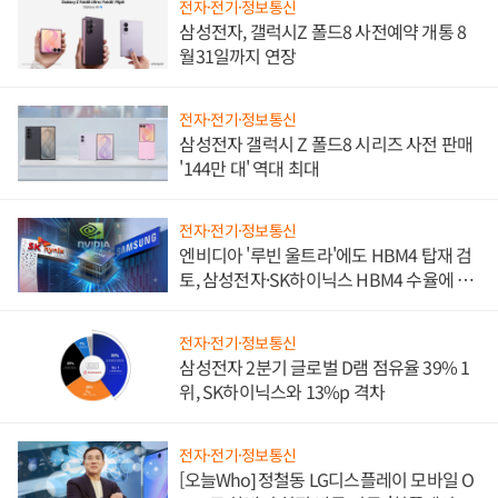
전자·전기·정보통신
삼성전자, 갤럭시Z 폴드8 사전예약 개통 8
월31일까지 연장
전자·전기·정보통신
삼성전자 갤럭시 Z 폴드8 시리즈 사전 판매
'144만 대' 역대 최대
전자·전기·정보통신
엔비디아 '루빈 울트라'에도 HBM4 탑재 검
토, 삼성전자·SK하이닉스 HBM4 수율에 주
도권 갈린다
전자·전기·정보통신
삼성전자 2분기 글로벌 D램 점유율 39% 1
위, SK하이닉스와 13%p 격차
전자·전기·정보통신
[오늘Who] 정철동 LG디스플레이 모바일 O