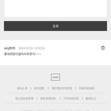
wlq8995
2014-12-03 12:51:51
롯데회장이알아서하겟지~~~~
PC버전
회사소개
윤리강령
개인정보처리방침
이용자위원회
청소년보호정책
정정·반론보도
기사심의규정
불편신고