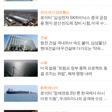
성 의문"
전자·전기·정보통신
로이터 "삼성전자 SK하이닉스 중국 공장
용 현지 생산 반도체 장비 시험, 미국 수출
통제 대비"
건설
원전 건설 국내외서 속도 붙어, 삼성물산·
현대건설·대우건설에 다가오는 '약속의
시간'
사회
미국 법원 "트럼프 정부 풍력 프로젝트 동
결 조치는 위법", 해제 명령 내려
화학·에너지
로이터 "정제연료 3만 톤 한국에서 러시
아로 이동", 우크라이나의 공격에 수요 늘
어