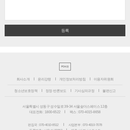
PC버전
회사소개
윤리강령
개인정보처리방침
이용자위원회
청소년보호정책
정정·반론보도
기사심의규정
불편신고
서울특별시 성동구 성수일로 39-34 서울숲더스페이스 12층
대표전화 : 1800-6522
팩스 : 070-4015-8658
편집국 : 070-4010-8512
사업본부 : 070-4010-7078