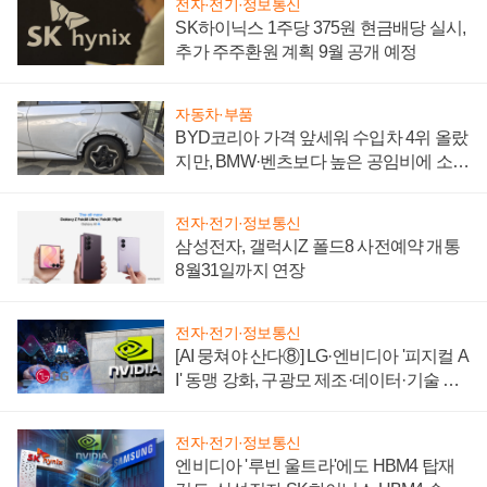
전자·전기·정보통신
SK하이닉스 1주당 375원 현금배당 실시,
추가 주주환원 계획 9월 공개 예정
자동차·부품
BYD코리아 가격 앞세워 수입차 4위 올랐
지만, BMW·벤츠보다 높은 공임비에 소비
자 불만 폭발
전자·전기·정보통신
삼성전자, 갤럭시Z 폴드8 사전예약 개통
8월31일까지 연장
전자·전기·정보통신
[AI 뭉쳐야 산다⑧] LG·엔비디아 '피지컬 A
I' 동맹 강화, 구광모 제조·데이터·기술 결
집해 종합 로보틱스 기업으로
전자·전기·정보통신
엔비디아 '루빈 울트라'에도 HBM4 탑재