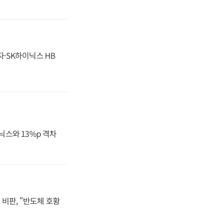
자·SK하이닉스 HB
닉스와 13%p 격차
비판, "반도체 호황