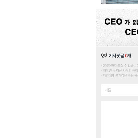
기사댓글
0
개
200자까지 쓰실 수 있습니다. (
저작권 등 다른 사람의 권리
타인에게 불쾌감을 주는 욕설