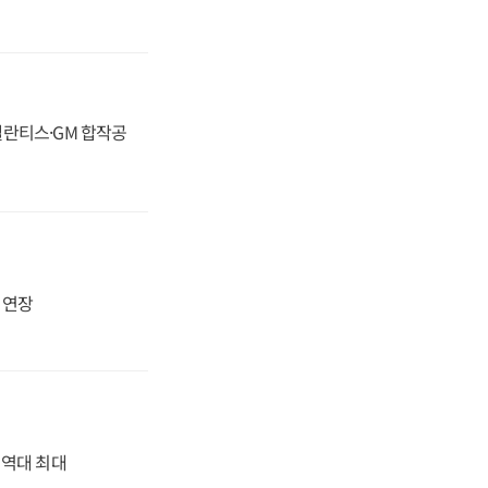
스텔란티스·GM 합작공
지 연장
' 역대 최대