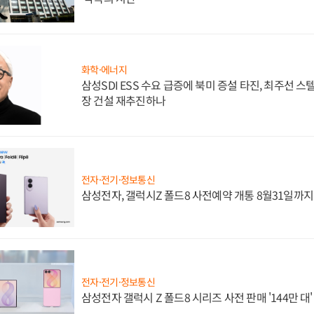
화학·에너지
삼성SDI ESS 수요 급증에 북미 증설 타진, 최주선 
장 건설 재추진하나
전자·전기·정보통신
삼성전자, 갤럭시Z 폴드8 사전예약 개통 8월31일까
전자·전기·정보통신
삼성전자 갤럭시 Z 폴드8 시리즈 사전 판매 '144만 대