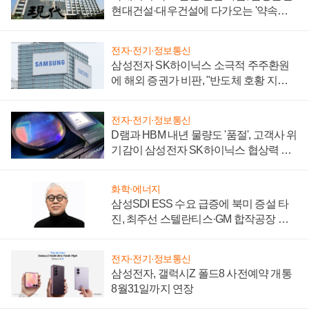
현대건설·대우건설에 다가오는 '약속의
시간'
전자·전기·정보통신
삼성전자 SK하이닉스 소극적 주주환원
에 해외 증권가 비판, "반도체 호황 지속
성 의문"
전자·전기·정보통신
D램과 HBM 내년 물량도 '품절', 고객사 위
기감이 삼성전자 SK하이닉스 협상력 더
키워
화학·에너지
삼성SDI ESS 수요 급증에 북미 증설 타
진, 최주선 스텔란티스·GM 합작공장 건
설 재추진하나
전자·전기·정보통신
삼성전자, 갤럭시Z 폴드8 사전예약 개통
8월31일까지 연장