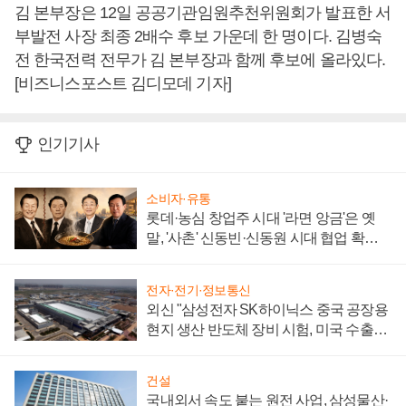
김 본부장은 12일 공공기관임원추천위원회가 발표한 서
부발전 사장 최종 2배수 후보 가운데 한 명이다. 김병숙
전 한국전력 전무가 김 본부장과 함께 후보에 올라있다.
[비즈니스포스트 김디모데 기자]
인기기사
소비자·유통
롯데·농심 창업주 시대 '라면 앙금'은 옛
말, '사촌' 신동빈·신동원 시대 협업 확대
일로
전자·전기·정보통신
외신 "삼성전자 SK하이닉스 중국 공장용
현지 생산 반도체 장비 시험, 미국 수출통
제 대비"
건설
국내외서 속도 붙는 원전 사업, 삼성물산·