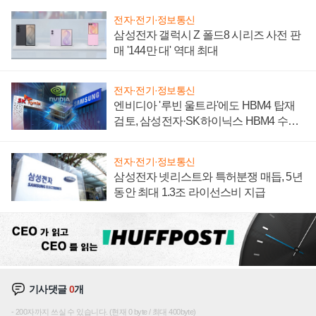
전자·전기·정보통신
삼성전자 갤럭시 Z 폴드8 시리즈 사전 판
매 '144만 대' 역대 최대
전자·전기·정보통신
엔비디아 '루빈 울트라'에도 HBM4 탑재
검토, 삼성전자·SK하이닉스 HBM4 수율
에 주도권 갈린다
전자·전기·정보통신
삼성전자 넷리스트와 특허분쟁 매듭, 5년
동안 최대 1.3조 라이선스비 지급
기사댓글
0
개
200자까지 쓰실 수 있습니다. (현재 0 byte / 최대 400byte)