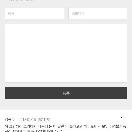
김동우
2018-01-16 15:41:22
야 그만해라 그러다가 나중에 돈 더 날린다. 볼레오랑 암바토비랑 모두 이익볼가능
성이 전혀 없는데 왜 자꾸 달라고 하냐?