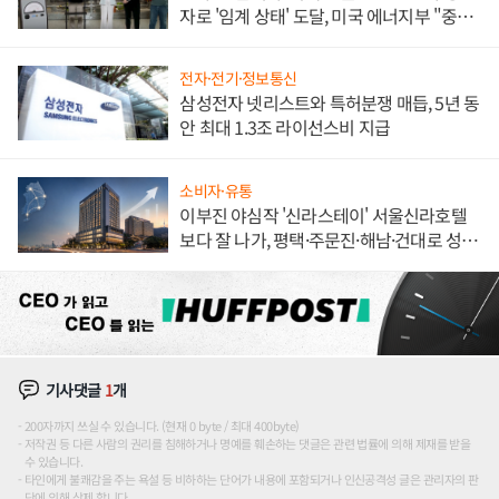
자로 '임계 상태' 도달, 미국 에너지부 "중요
한 이정표"
전자·전기·정보통신
삼성전자 넷리스트와 특허분쟁 매듭, 5년 동
안 최대 1.3조 라이선스비 지급
소비자·유통
이부진 야심작 '신라스테이' 서울신라호텔
보다 잘 나가, 평택·주문진·해남·건대로 성
장판 더 넓힌다
기사댓글
1
개
200자까지 쓰실 수 있습니다. (현재 0 byte / 최대 400byte)
저작권 등 다른 사람의 권리를 침해하거나 명예를 훼손하는 댓글은 관련 법률에 의해 제재를 받을
수 있습니다.
타인에게 불쾌감을 주는 욕설 등 비하하는 단어가 내용에 포함되거나 인신공격성 글은 관리자의 판
단에 의해 삭제 합니다.