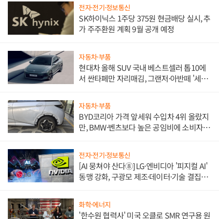
전자·전기·정보통신
SK하이닉스 1주당 375원 현금배당 실시, 추
가 주주환원 계획 9월 공개 예정
자동차·부품
현대차 올해 SUV 국내 베스트셀러 톱10에
서 싼타페만 자리매김, 그랜저·아반떼 '세단
쌍끌이'로 내수 방어
자동차·부품
BYD코리아 가격 앞세워 수입차 4위 올랐지
만, BMW·벤츠보다 높은 공임비에 소비자
불만 폭발
전자·전기·정보통신
[AI 뭉쳐야 산다⑧] LG·엔비디아 '피지컬 AI'
동맹 강화, 구광모 제조·데이터·기술 결집
해 종합 로보틱스 기업으로
화학·에너지
'한수원 협력사' 미국 오클로 SMR 연구용 원