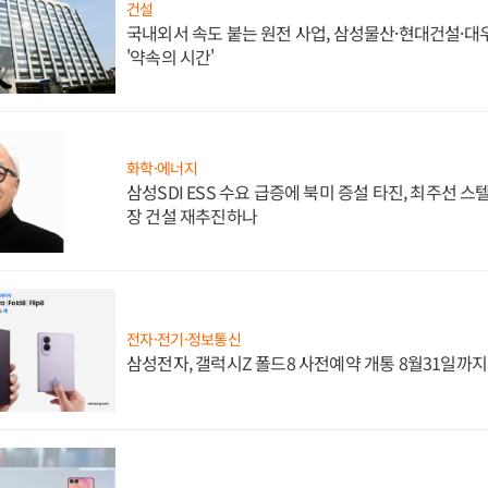
건설
국내외서 속도 붙는 원전 사업, 삼성물산·현대건설·
'약속의 시간'
화학·에너지
삼성SDI ESS 수요 급증에 북미 증설 타진, 최주선 
장 건설 재추진하나
전자·전기·정보통신
삼성전자, 갤럭시Z 폴드8 사전예약 개통 8월31일까