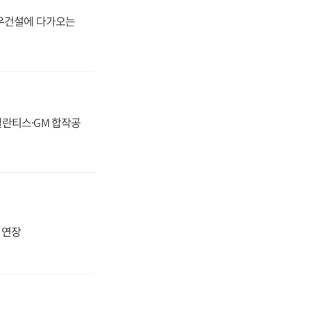
대우건설에 다가오는
스텔란티스·GM 합작공
지 연장