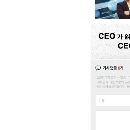
기사댓글
0
개
200자까지 쓰실 수 있습니다. (
저작권 등 다른 사람의 권리
타인에게 불쾌감을 주는 욕설