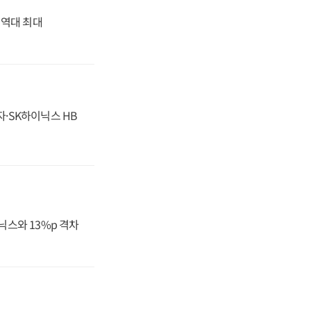
' 역대 최대
자·SK하이닉스 HB
닉스와 13%p 격차