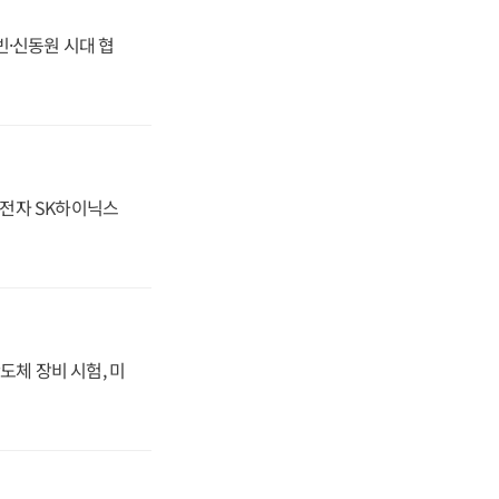
동빈·신동원 시대 협
성전자 SK하이닉스
도체 장비 시험, 미