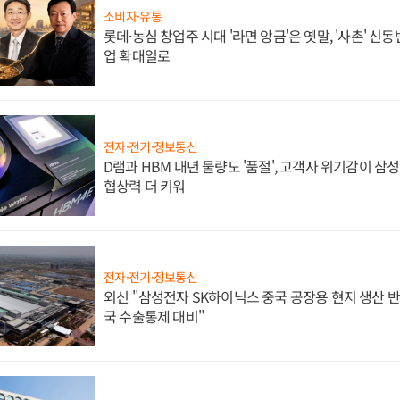
소비자·유통
롯데·농심 창업주 시대 '라면 앙금'은 옛말, '사촌' 신
업 확대일로
전자·전기·정보통신
D램과 HBM 내년 물량도 '품절', 고객사 위기감이 삼
협상력 더 키워
전자·전기·정보통신
외신 "삼성전자 SK하이닉스 중국 공장용 현지 생산 반
국 수출통제 대비"