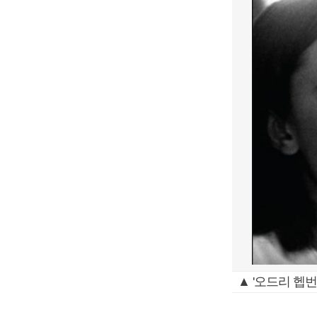
▲ '오드리 헵번