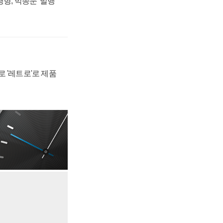
형, 박종문 '발행
 '레트로'로 제품