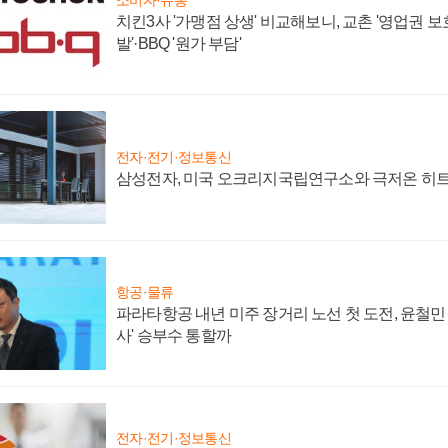
치킨3사 '가맹점 상생' 비교해보니, 교촌 '영업권 보호'
발'·BBQ '원가 부담'
전자·전기·정보통신
삼성전자, 미국 오크리지국립연구소와 극저온 히
항공·물류
파라타항공 내년 미주 장거리 노선 첫 도전, 윤철민
사' 승부수 통할까
전자·전기·정보통신