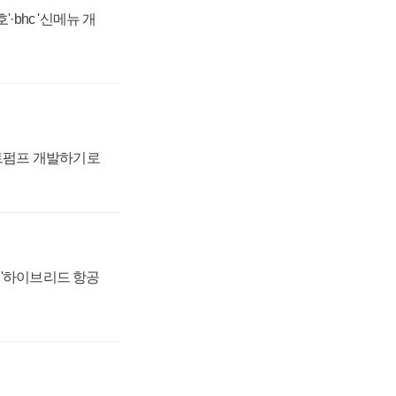
·bhc '신메뉴 개
트펌프 개발하기로
 '하이브리드 항공