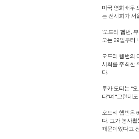
미국 영화배우 
는 전시회가 서
‘오드리 헵번, 
오는 29일부터 
오드리 헵번의 
시회를 주최한 
다.
루카 도티는 “오
다”며 “그런데
오드리 헵번은 
다. 그가 봉사
때문이었다고 전