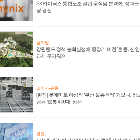
SK하이닉스 통합노조 설립 움직임 본격화, 성과급 
명 결집
공기업
강원랜드 정책 불확실성에 중장기 비전 '흔들', 신
과제 무거워져
소비자·유통
[현장] 롯데마트 야심작 '부산 물류센터' 가보니, 
담는 '로봇 400대' 장관
금융