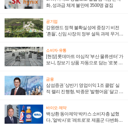
화, 성과급 체계 불만에 3500명 결집
공기업
강원랜드 정책 불확실성에 중장기 비전
'흔들', 신임 사장의 정부 설득 과제 무거워
져
소비자·유통
[현장] 롯데마트 야심작 '부산 물류센터' 가
보니, 장보기 상품 자동으로 담는 '로봇 40
0대' 장관
금융
삼섬증권 '상반기 영업이익 1조 클럽' 실
적 랠리 진행형, 박종문 '발행어음' 달고 연
임 향하나
바이오·제약
백상환 동아제약 박카스 소비자층 넓혔
다, '얼박사'로 '레트로'로 제품군 다변화
주효