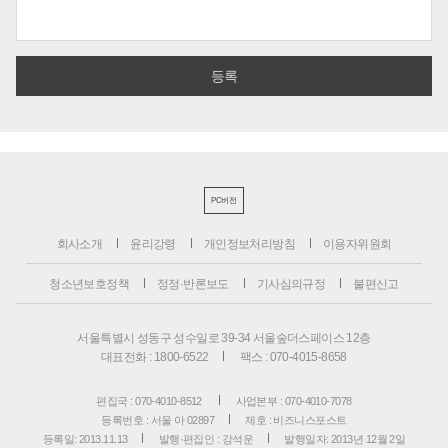
PC버전
회사소개
윤리강령
개인정보처리방침
이용자위원회
청소년보호정책
정정·반론보도
기사심의규정
불편신고
서울특별시 성동구 성수일로 39-34 서울숲더스페이스 12층
대표전화 : 1800-6522
팩스 : 070-4015-8658
편집국 : 070-4010-8512
사업본부 : 070-4010-7078
등록번호 : 서울 아 02897
제호 : 비즈니스포스트
등록일: 2013.11.13
발행·편집인 : 강석운
발행일자: 2013년 12월 2일