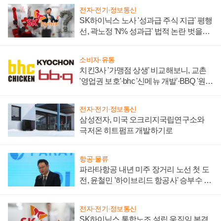
전자·전기·정보통신
SK하이닉스 노사 '성과급 주식 지급' 평행
선, 곽노정 'N% 성과급' 법적 논란 벗을지
주목
소비자·유통
치킨3사 '가맹점 상생' 비교해보니, 교촌
'영업권 보호'·bhc '신메뉴 개발'·BBQ '원가
부담'
전자·전기·정보통신
삼성전자, 미국 오크리지국립연구소와
극저온 히트펌프 개발하기로
항공·물류
파라타항공 내년 미주 장거리 노선 첫 도
전, 윤철민 '하이브리드 항공사' 승부수 통
할까
전자·전기·정보통신
SK하이닉스 통합노조 설립 움직임 본격